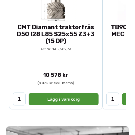
CMT Diamant traktorfräs
TB90-92
D50 I28 L85 S25x55 Z3+3
MEC D88
(15 DP)
Ar
Art.Nr: 145,502,61
10 578 kr
(8 462 kr exkl. moms)
(1
Lägg i varukorg