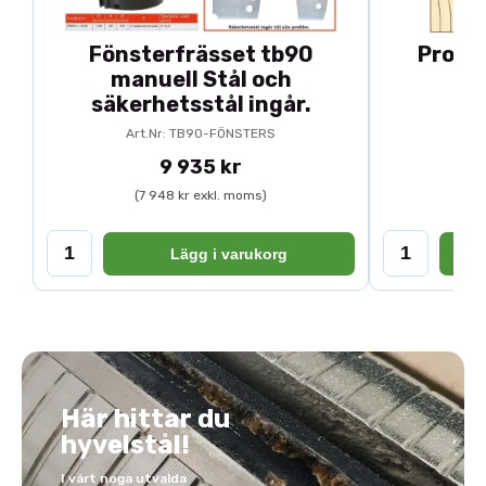
Fönsterfrässet tb90
Profil
manuell Stål och
säkerhetsstål ingår.
Art.Nr: TB90-FÖNSTERS
9 935 kr
(7 948 kr exkl. moms)
(
Lägg i varukorg
Här hittar du
hyvelstål!
I vårt noga utvalda