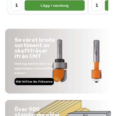
Lägg i varukorg
Se vårat breda
sortiment av
skaftfräsar
ifrån CMT
Verktyg med kvalité och
egenskaper som proffsen
kräver!
Här hittar du fräsarna
Över 900
standardprofiler