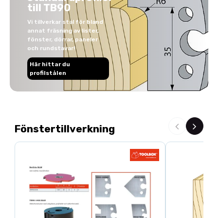
till TB90
Vi tillverkar stål för bland
annat fräsning av lister,
fönster, dörrar, paneler
och rundstavar!
Här hittar du
profilstålen
Fönstertillverkning