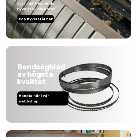
sortiment finner du
hyvelstål i olika stål!
Köp hyvelstål här
Bandsågblad
av högsta
kvalitet
Handla här i vår
webbshop