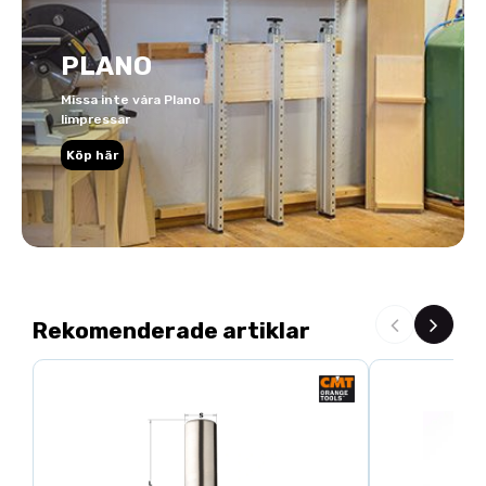
PLANO
Missa inte våra Plano
limpressar
Köp här
Rekomenderade artiklar