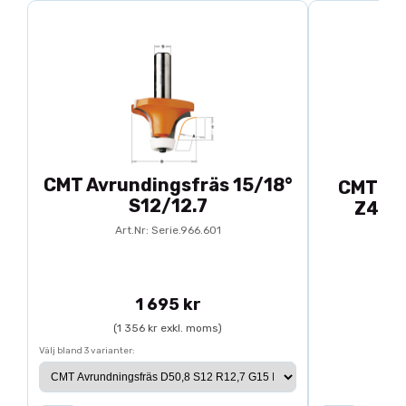
CMT Avrundingsfräs 15/18°
CMT Kl
S12/12.7
Z48 d
Art.Nr: Serie.966.601
A
1 695 kr
(1 356 kr exkl. moms)
Välj bland 3 varianter:
(