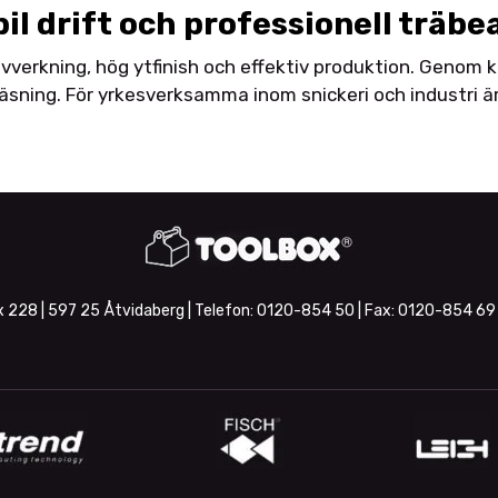
il drift och professionell träb
vverkning, hög ytfinish och effektiv produktion. Genom k
äsning. För yrkesverksamma inom snickeri och industri är k
 228 | 597 25 Åtvidaberg | Telefon:
0120-854 50
| Fax:
0120-854 69