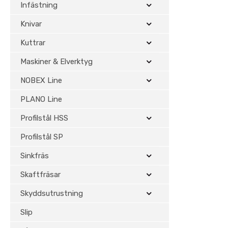
Infästning
Så väljer du rätt 
Knivar
Kuttrar
Vid val av vändskär är det vikti
kuttersystem. Korrekt infästning
Maskiner & Elverktyg
Anpassa dimension efter 
NOBEX Line
Välj rätt material för arb
PLANO Line
Säkerställ kompatibilitet
Profilstål HSS
Prioritera stabilitet och pr
Profilstål SP
För snickeri och i
Sinkfräs
Vändskär och Tersa-stål används
Skaftfräsar
rätt verktygssystem minimeras 
Skyddsutrustning
Köp vändskär onli
Slip