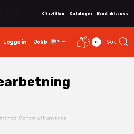
Köpvillkor
Kataloger
Kontakta oss
Logga in
Jobb
Sök
0
bearbetning
avgörande. Genom att använda
erar stillestånd och ger jämn