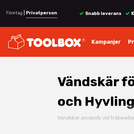
|
Företag
Privatperson
Snabb leverans
K
Kampanjer
P
Vändskär fö
och Hyvlin
Vändskär används vid träbearbet
vändbara skär möjliggörs snabb r
avverkning vid hyvling och fräsn