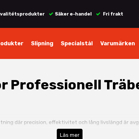
valitétsprodukter
Säker e-handel
Fri frakt
rodukter
Slipning
Specialstål
Varumärken
r Professionell Trä
g
ning där precision, effektivitet och lång livslängd är 
otation av eggen när den ena sidan slitits, vilket minim
Läs mer
ing.