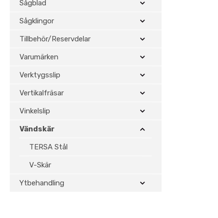
Upptäck vårt sortiment av vänds
Sågblad
stabil drift och exakt resultat.
Sågklingor
Tillbehör/Reservdelar
Vändskär – Effekt
Varumärken
För yrkesverksamma inom träbear
flexibel användning, minskad sti
Verktygsslip
Vertikalfräsar
Vinkelslip
Vändskär
TERSA Stål
V-Skär
Ytbehandling