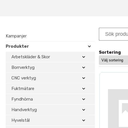
Komponenter för
Tillbehören är anpassade för 
utbytbara delar.
Vanliga tillbehör till Universalku
Kampanjer
Produkter
Profilstål SP
för olika profi
Sortering
Mellanläggsringar
för exakt
Arbetskläder & Skor
Kullager
och andra reservde
Borrverktyg
Flexibilitet och e
CNC verktyg
Fuktmätare
Genom att använda rätt tillbehö
att byta hela kuttern.
Fyndhörna
Snabb profilomställning
Handverktyg
Repeterbar precision
Hyvelstål
Kostnadseffektiv drift