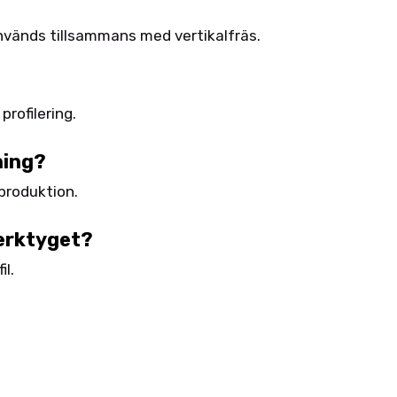
används tillsammans med vertikalfräs.
profilering.
ning?
 produktion.
verktyget?
il.