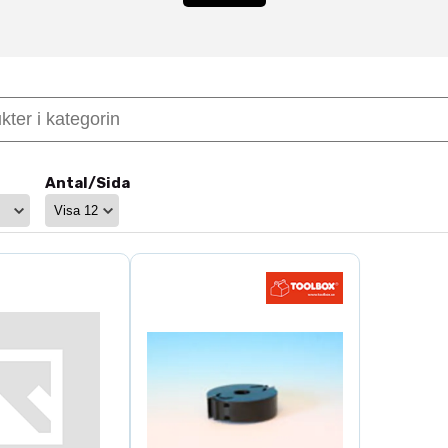
 TB90-systemet
användning tillsammans med
vertikalfräsar
och möjliggör f
tter TB90 inkluderar:
lgeometrier
Antal/Sida
 justering
lar
xakt profilering
r till TB90 kan du snabbt ändra profil och anpassa verkt