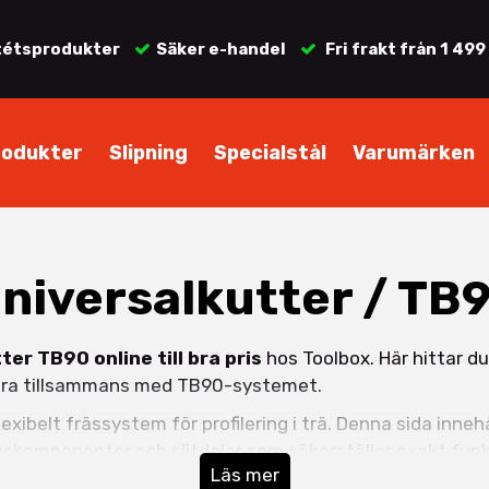
tétsprodukter
Säker e-handel
Fri frakt från 1 499
rodukter
Slipning
Specialstål
Varumärken
niversalkutter / TB
tter TB90 online till bra pris
hos Toolbox. Här hittar d
gera tillsammans med TB90-systemet.
lexibelt frässystem för profilering i trä. Denna sida inneh
gskomponenter och slitdelar som säkerställer exakt funkt
Läs mer