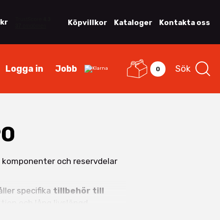
 kr
Köpvillkor
Kataloger
Kontakta oss
Logga in
Jobb
Sök
0
90
u komponenter och reservdelar
åller specifika
tillbehör till
ion och lång livslängd.