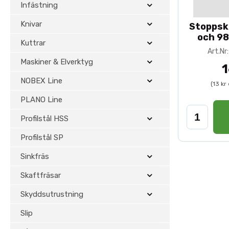
Professionellt resultat
Infästning
Knivar
Stoppskr
För professionell
och 98
Kuttrar
Universalkutter TB90 och dess t
Art.N
Maskiner & Elverktyg
samt industriell träbearbetning 
1
NOBEX Line
Beställ dina
tillbehör till Uni
(13 kr
ditt frässystem.
PLANO Line
Profilstål HSS
Profilstål SP
Sinkfräs
Skaftfräsar
Skyddsutrustning
Slip