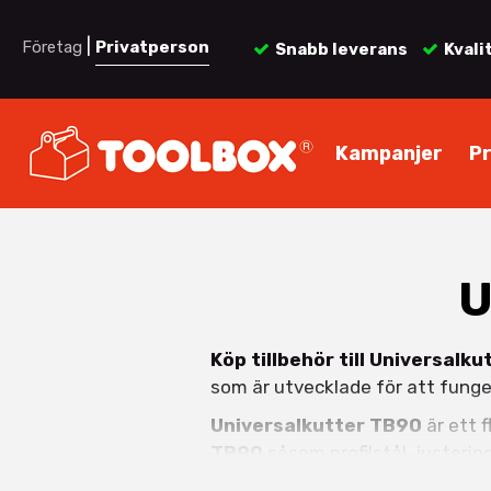
|
Företag
Privatperson
Snabb leverans
Kvali
Kampanjer
P
U
Köp tillbehör till Universalku
som är utvecklade för att fun
Universalkutter TB90
är ett f
TB90
såsom profilstål, justerin