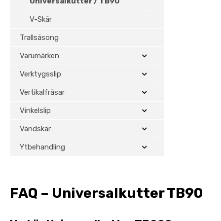
Universalkutter / TB90
V-Skär
Trallsäsong
Varumärken
Verktygsslip
Vertikalfräsar
Vinkelslip
Vändskär
Ytbehandling
FAQ – Universalkutter TB90