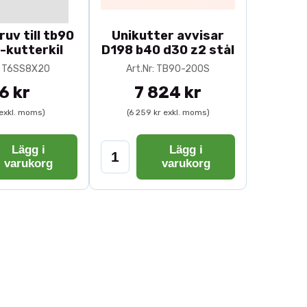
uv till tb90
Unikutter avvisar
 träbearbetning
-kutterkil
D198 b40 d30 z2 stål
illbehör används inom listproduktion, möbeltillverkning,
r: T6SS8X20
Art.Nr: TB90-200S
där hög precision är avgörande.
6 kr
7 824 kr
versalkutter TB90
online hos Toolbox och säkerställ maxi
 exkl. moms)
(6 259 kr exkl. moms)
Lägg i
Lägg i
varukorg
varukorg