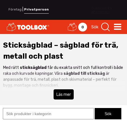
|
Företag
Privatperson
Sök
0
Sticksågblad – sågblad för trä,
metall och plast
Med rätt
sticksågblad
får du exakta snitt och full kontroll i både
raka och kurvade kapningar. Våra
sågblad till sticksåg
är
anpassade för trä, metall, plast och skivmaterial – perfekt för
bygg, montage och finsnickeri.
Oavsett om du behöver
sticksågsblad för trä
med grov
Läs mer
tandning för snabb kapning eller
sticksågsblad för metall
med
fin tanddelning för kontrollerade snitt, hittar du rätt modell här.
Blad till sticksåg för olika material