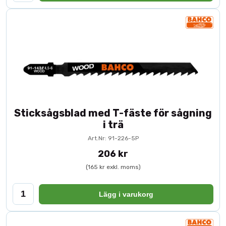
Sticksågsblad med T-fäste för sågning
i trä
Art.Nr: 91-226-5P
206 kr
(165 kr exkl. moms)
Lägg i varukorg