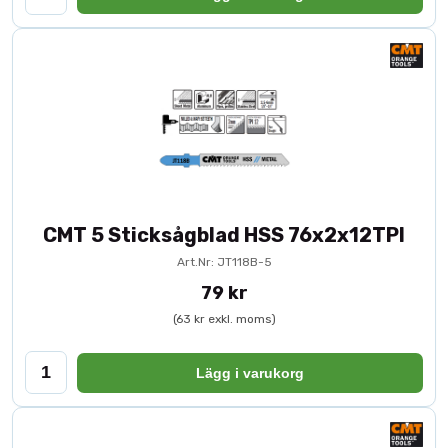
CMT 5 Sticksågblad HSS 76x2x12TPI
Art.Nr: JT118B-5
79 kr
(63 kr exkl. moms)
Lägg i varukorg