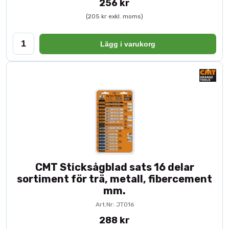
256 kr
(205 kr exkl. moms)
Lägg i varukorg
CMT Sticksågblad sats 16 delar
sortiment för trä, metall, fibercement
mm.
Art.Nr: JT016
288 kr