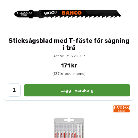
Sticksågsblad med T-fäste för sågning
i trä
Art.Nr: 91-223-5P
171 kr
(137 kr exkl. moms)
Lägg i varukorg