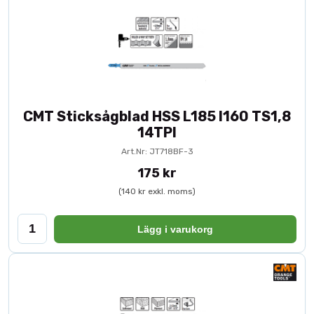
CMT Sticksågblad HSS L185 I160 TS1,8
14TPI
Art.Nr: JT718BF-3
175 kr
(140 kr exkl. moms)
Lägg i varukorg