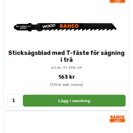
Sticksågsblad med T-fäste för sågning
i trä
Art.Nr: 91-2PW-5P
163 kr
(130 kr exkl. moms)
Lägg i varukorg