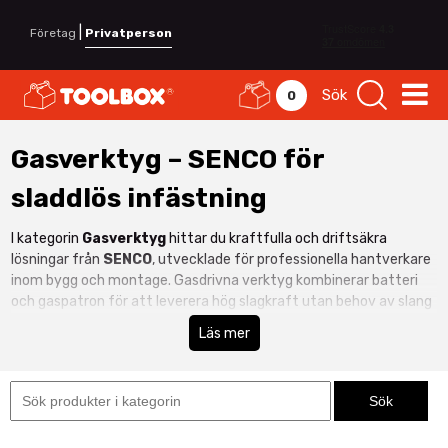
|
Företag
Privatperson
Sök
0
Gasverktyg – SENCO för
sladdlös infästning
I kategorin
Gasverktyg
hittar du kraftfulla och driftsäkra
lösningar från
SENCO
, utvecklade för professionella hantverkare
inom bygg och montage. Gasdrivna verktyg kombinerar batteri
och gaspatron för att leverera hög slagkraft utan behov av slang
eller kompressor.
Läs mer
En
gasdriven spikpistol
är perfekt vid stomresning,
panelmontage, regelverk och andra infästningsmoment där
mobilitet och snabbhet är avgörande. SENCO är känt för sin
robusta konstruktion och jämna prestanda även vid daglig
användning. Se även hela vårt sortiment inom
Maskiner &