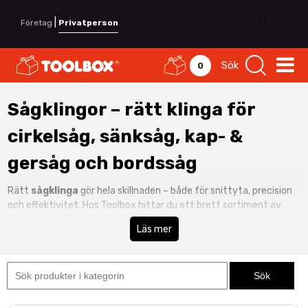
|
Företag
Privatperson
Sök
0
Sågklingor – rätt klinga för
cirkelsåg, sänksåg, kap- &
gersåg och bordssåg
Rätt
sågklinga
gör hela skillnaden – både för snittyta, precision
och effektivitet. Hos Toolbox hittar du ett brett sortiment av
sågklingor för trä
,
sågklingor för metall
och specialklingor
Läs mer
för skivmaterial, laminat, aluminium och kompositer. Oavsett om
du arbetar i verkstad, produktion eller på byggarbetsplatsen
hjälper vi dig att hitta rätt kombination av
diameter
,
håldiameter
,
tandgeometri
och
tandantal
.
Välj klingor efter din maskin:
cirkelsåg
,
sänksåg
,
kap- & gersåg
och