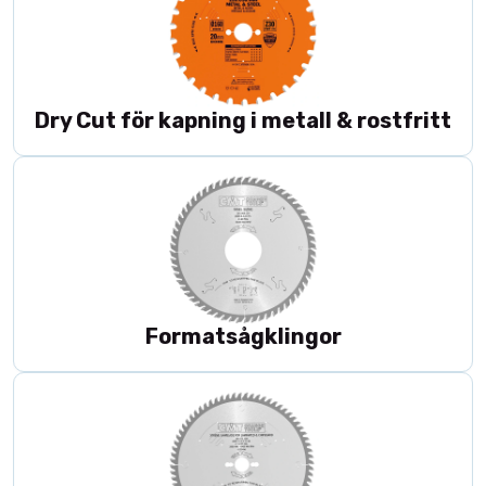
snittkvalitet)
Materialanpassade sågklingor – för bäst
resultat
Dry Cut för kapning i metall & rostfritt
Melamin/laminerade skivor:
melaminklingor
och
ritsklingor
Aluminium och plast:
klingor för aluminium/plast
och
trapetssågklingor (TCG)
Metallkapning:
metallsågklingor
Corian & kompositer:
sågklingor för Corian och
kompositer
Lamell-/limträ:
lamellsågklingor
Spår/not:
notklingor
Formatsågklingor
Röjning:
röjsågklingor
Premiumserier och smarta paket
X-Treme
– premiumklingor för krävande drift och lång
livslängd
Chrome-klingor
– extra korrosionsskydd och enklare