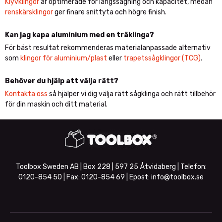
Klyvklingor
är optimerade för längssågning och kapacitet, medan
renskärsklingor
ger finare snittyta och högre finish.
Kan jag kapa aluminium med en träklinga?
För bäst resultat rekommenderas materialanpassade alternativ
som
klingor för aluminium/plast
eller
trapetssågklingor (TCG)
.
Behöver du hjälp att välja rätt?
Kontakta oss
så hjälper vi dig välja rätt sågklinga och rätt tillbehör
för din maskin och ditt material.
Toolbox Sweden AB | Box 228 | 597 25 Åtvidaberg | Telefon:
0120-854 50
| Fax:
0120-854 69
| Epost:
info@toolbox.se