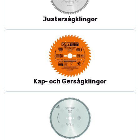
rengöring
sågklingset
– flera klingor i samma paket för olika moment
Justersågklingor
Kap- och Gersågklingor