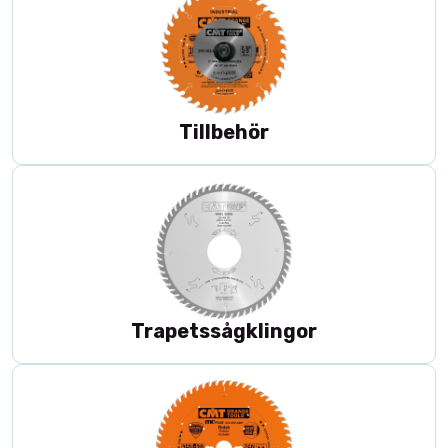
Tillbehör
Trapetssågklingor