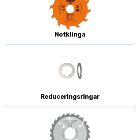
Notklinga
Reduceringsringar