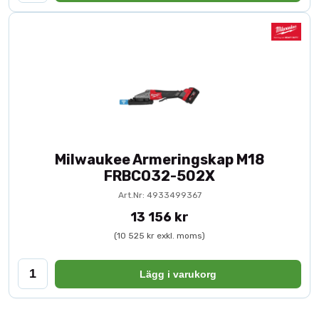
Milwaukee Armeringskap M18
FRBCO32-502X
Art.Nr: 4933499367
13 156 kr
(10 525 kr exkl. moms)
Lägg i varukorg