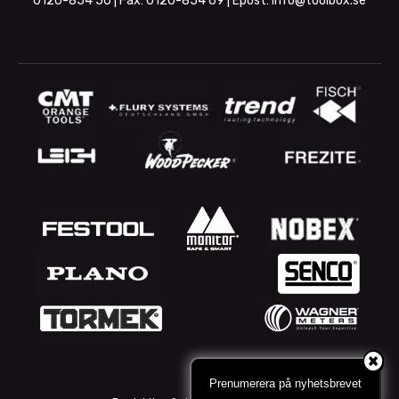
0120-854 50
| Fax:
0120-854 69
| Epost:
info@toolbox.se
Prenumerera på nyhetsbrevet