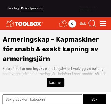
|
Företag
Privatperson
Sök
0
Armeringskap – Kapmaskiner
för snabb & exakt kapning av
armeringsjärn
En kraftfull
armeringskap
är ett självklart verktyg vid betong-
och byggprojekt där armeringsjärn behöver kapas snabbt, säkert
och med hög precision. Hos Toolbox hittar du armeringskapar
Läs mer
anpassade för professionellt bruk – utvecklade för att klara tuffa
miljöer och daglig användning på byggarbetsplats.
Med rätt kapmaskin för armering får du rena snitt utan gnistor
och minimerar efterarbete. Det ger effektivare arbetsflöde och
högre säkerhet jämfört med traditionell kapning. Behöver du