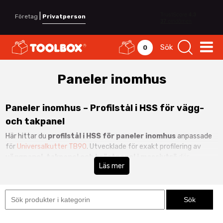
|
Företag
Privatperson
Sök
0
Paneler inomhus
Paneler inomhus – Profilstål i HSS för vägg-
och takpanel
Här hittar du
profilstål i HSS för paneler inomhus
anpassade
för
Universalkutter TB90
. Utvecklade för exakt profilering av
väggpanel, takpanel och bröstpanel i massivträ
där
Läs mer
passning, proportioner och finish är avgörande.
Träpanel inomhus används både i
klassiska
sekelskiftesmiljöer och byggnadsvård
samt i modern
inredning där panel ger struktur, värme och karaktär.
Samtliga profilstål är
Toolbox egen produktion
, vilket ger full