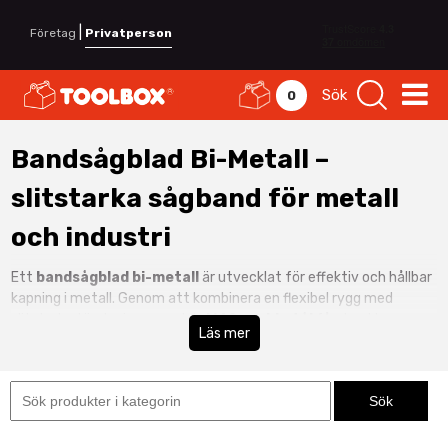
|
Företag
Privatperson
Sök
0
Bandsågblad Bi-Metall –
slitstarka sågband för metall
och industri
Ett
bandsågblad bi-metall
är utvecklat för effektiv och hållbar
kapning i metall. Genom att kombinera en flexibel rygg med
slitstarka tänder i exempelvis
M42 snabbstål
får du ett
Läs mer
bimetall bandsågblad
som klarar både höga belastningar och
lång driftstid.
Våra
bandsågsblad för metall
är anpassade för verkstad,
industri och professionell produktion. De lämpar sig för kapning av
konstruktionsstål, verktygsstål, rör, profiler och massiva ämnen.