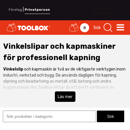
|
Företag
Privatperson
Sök
0
Vinkelslipar och kapmaskiner
för professionell kapning
Vinkelslip
och kapmaskin är två av de viktigaste verktygen inom
industri, verkstad och bygg. De används dagligen för kapning,
slipning och bearbetning av metall, stål, betong och andra
byggmaterial. Hos Toolbox hittar du ett brett sortiment av
vinkelslipar
och kapar anpassade för professionell användning.
Läs mer
Våra maskiner är utvecklade för hög prestanda, lång livslängd och
säker drift i krävande arbetsmiljöer.
Vinkelslip – mångsidigt verktyg för kapning