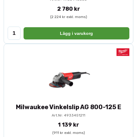
2 780 kr
(2 224 kr exkl. moms)
Lägg i varukorg
Milwaukee Vinkelslip AG 800-125 E
Art.Nr: 4933451211
1 139 kr
(911 kr exkl. moms)