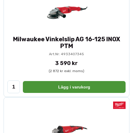
Vinkelslipar som klarar tuffa arbetsmiljöer
Professionella användare behöver maskiner som levererar
konsekvent prestanda även under hög belastning. Toolbox
erbjuder vinkelslipar och kapar som är utvecklade för att möta
industrins krav på kraft, kontroll och säkerhet.
Milwaukee Vinkelslip AG 16-125 INOX
PTM
Art.Nr: 4933407345
3 590 kr
(2 872 kr exkl. moms)
Lägg i varukorg