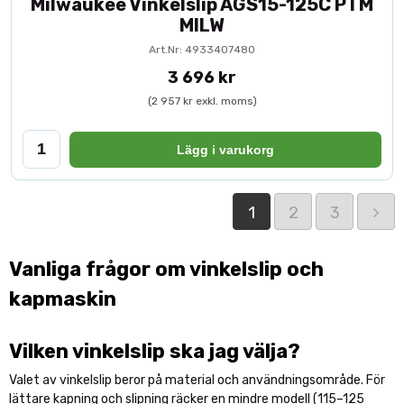
Milwaukee Vinkelslip AGS15-125C PTM
MILW
Art.Nr: 4933407480
3 696 kr
(2 957 kr exkl. moms)
Lägg i varukorg
1
2
3
Vanliga frågor om vinkelslip och
kapmaskin
Vilken vinkelslip ska jag välja?
Valet av vinkelslip beror på material och användningsområde. För
lättare kapning och slipning räcker en mindre modell (115–125