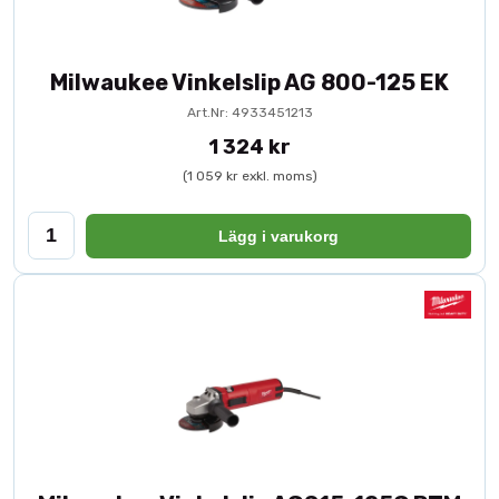
Milwaukee Vinkelslip AG 800-125 EK
Art.Nr: 4933451213
1 324 kr
(1 059 kr exkl. moms)
Lägg i varukorg