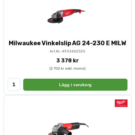
Milwaukee Vinkelslip AG 24-230 E MILW
Art.Nr: 4933402325
3 378 kr
(2 702 kr exkl. moms)
Lägg i varukorg