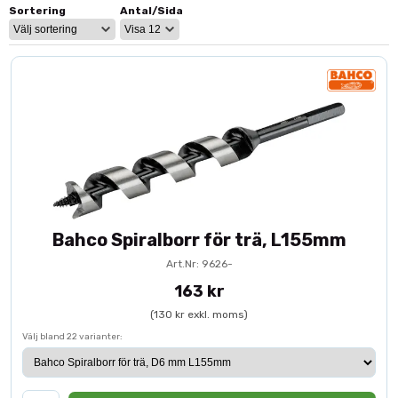
materialkvalitet säkerställer lång livslängd och jämn prestanda
Sortering
Antal/Sida
även vid frekvent användning.
Spiralborr för trä
– precisa och rena hål
Flatborr
– effektiv borrning i större dimensioner
Träborrsatser
– flera dimensioner i praktiskt kit
Borr för professionellt bruk
– anpassade för daglig
användning
Använd tillsammans med
borrmaskiner
för optimal prestanda,
eller komplettera med fler produkter inom
handverktyg
för en
komplett verktygsuppsättning.
Bahco Spiralborr för trä, L155mm
Art.Nr: 9626-
163 kr
(130 kr exkl. moms)
Välj bland 22 varianter: