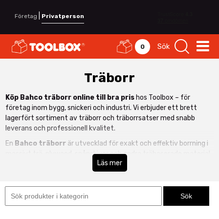
|
Företag
Privatperson
Sök
0
Träborr
Köp Bahco träborr online till bra pris
hos Toolbox – för
företag inom bygg, snickeri och industri. Vi erbjuder ett brett
lagerfört sortiment av träborr och träborrsatser med snabb
leverans och professionell kvalitet.
En
Bahco träborr
är utvecklad för exakt och effektiv borrning i
massivt trä, plywood, spånskivor och andra träbaserade material.
Läs mer
Med skarp centrumspets och optimerad spiralgeometri får du
rena hål, stabil styrning och minimerad flisning.
I sortimentet hittar du spiralborr för trä, flatborr för större
dimensioner samt kompletta träborrsatser för flexibel
användning i verkstad och på byggarbetsplats. Bahcos höga