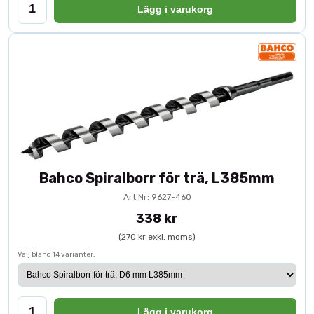
Lägg i varukorg
Bahco Spiralborr för trä, L385mm
Art.Nr: 9627-460
338 kr
(270 kr exkl. moms)
Välj bland 14 varianter:
Lägg i varukorg