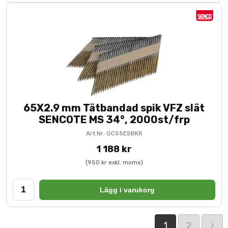
65X2.9 mm Tätbandad spik VFZ slät
SENCOTE MS 34°, 2000st/frp
Art.Nr: GC55ESBKR
1 188 kr
(950 kr exkl. moms)
Lägg i varukorg
1
2