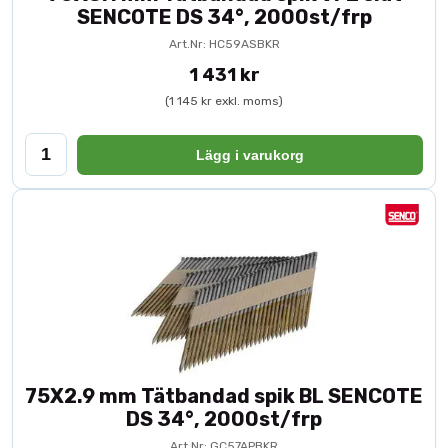
SENCOTE DS 34°, 2000st/frp
Art.Nr: HC59ASBKR
1 431 kr
(1 145 kr exkl. moms)
Lägg i varukorg
75X2.9 mm Tätbandad spik BL SENCOTE
DS 34°, 2000st/frp
Art.Nr: GC57APBKR