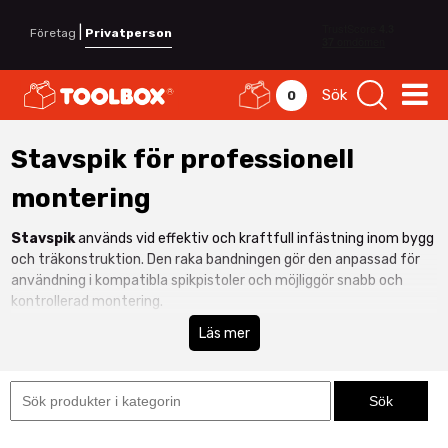
|
Företag
Privatperson
Sök
0
Stavspik för professionell
montering
Stavspik
används vid effektiv och kraftfull infästning inom bygg
och träkonstruktion. Den raka bandningen gör den anpassad för
användning i kompatibla spikpistoler och möjliggör snabb och
kontrollerad montering.
Hos Toolbox hittar du stavspik för yrkesproffs som arbetar med
Läs mer
stomresning, panel, regelverk och andra krävande
montagearbeten.
Stavspik för spikpistol