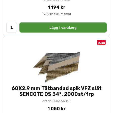
1 194 kr
(955 kr exkl. moms)
Lägg i varukorg
60X2.9 mm Tätbandad spik VFZ slät
SENCOTE DS 34°, 2000st/frp
Art.Nr: GC54ASBKR
1 050 kr