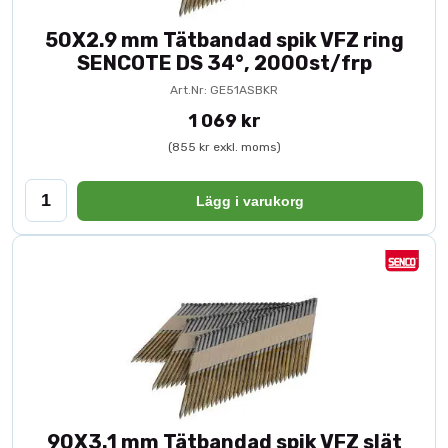
50X2.9 mm Tätbandad spik VFZ ring
SENCOTE DS 34°, 2000st/frp
Art.Nr: GE51ASBKR
1 069 kr
(855 kr exkl. moms)
Lägg i varukorg
90X3.1 mm Tätbandad spik VFZ slät