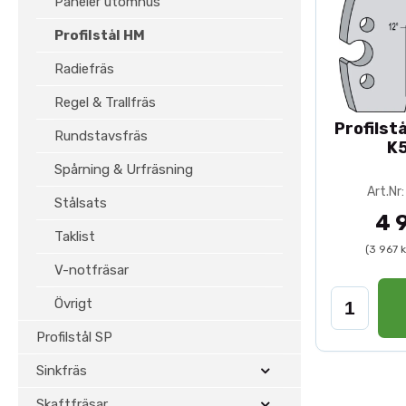
Paneler utomhus
Profilstål HM
Radiefräs
Regel & Trallfräs
Profilst
Rundstavsfräs
K5
Spårning & Urfräsning
Art.N
Stålsats
4 
Taklist
(3 967 
V-notfräsar
Övrigt
Profilstål SP
Sinkfräs
Skaftfräsar