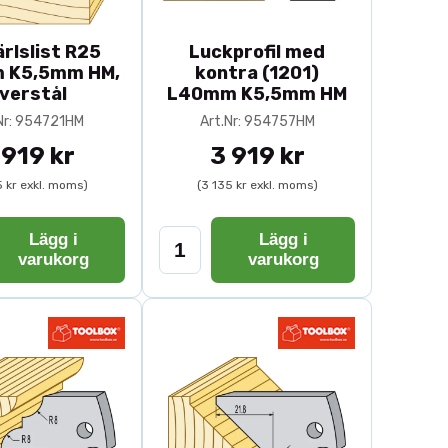
rlslist R25
Luckprofil med
 K5,5mm HM,
kontra (1201)
verstål
L40mm K5,5mm HM
Nr: 954721HM
Art.Nr: 954757HM
 919 kr
3 919 kr
5 kr exkl. moms)
(3 135 kr exkl. moms)
Lägg i
Lägg i
varukorg
varukorg