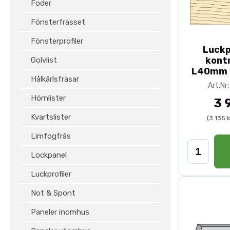
Foder
Fönsterfrässet
Fönsterprofiler
Luckp
kont
Golvlist
L40mm 
Hålkärlsfräsar
Art.N
Hörnlister
3 
Kvartslister
(3 135 
Limfogfräs
Lockpanel
Luckprofiler
Not & Spont
Paneler inomhus