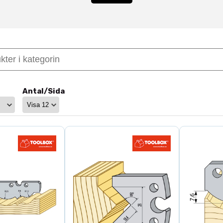
produktion
är avgörande.
äl vid bearbetning av stora volymer, hårdare träslag eller
iftstid mellan slipningar och mer stabil produktion.
gen produktion
, vilket ger full kontroll över geometri, 
epeterbar precision i industriell tillverkning.
 hög slitstyrka
Antal/Sida
med traditionell HSS
produktion
stemet
rdmetall? Vi kan alltid tillverka
specialstål efter kunde
nom
specialstål och specialtillverkning
.
stål i HSS
för alternativa materialval.