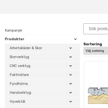
livslängd och effektiv serie
Hårdmetall lämpar sig särskilt v
annars är högt. Det ger längre dr
Samtliga profilstål är
Toolbox e
Kampanjer
säkerställer exakt passform och r
Produkter
Hårdmetall (HM)
– mycket
Sortering
Längre livslängd
jämfört 
Arbetskläder & Skor
Stabil prestanda i serie
Borrverktyg
Exakt profilgeometri
Anpassade för TB90-sy
CNC verktyg
Fuktmätare
Behöver du en specifik profil i hå
Läs mer om våra möjligheter i
Fyndhörna
Se även vårt sortiment av
profil
Handverktyg
Hyvelstål