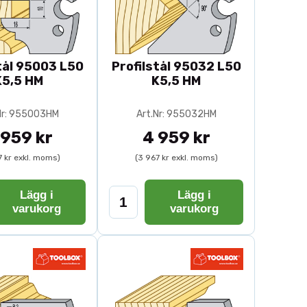
tål 95003 L50
Profilstål 95032 L50
K5,5 HM
K5,5 HM
Nr: 955003HM
Art.Nr: 955032HM
 959 kr
4 959 kr
7 kr exkl. moms)
(3 967 kr exkl. moms)
Lägg i
Lägg i
varukorg
varukorg