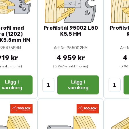
rofil med
Profilstål 95002 L50
Profils
ra (1202)
K5,5 HM
K5,5mm HM
r: 954758HM
Art.Nr: 955002HM
Art.
919 kr
4 959 kr
4
kr exkl. moms)
(3 967 kr exkl. moms)
(3 96
Lägg i
Lägg i
varukorg
varukorg