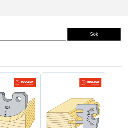
 material där verktygsslitage
toleranser och kvalitet. Det
ns ritning, mått eller mall
.