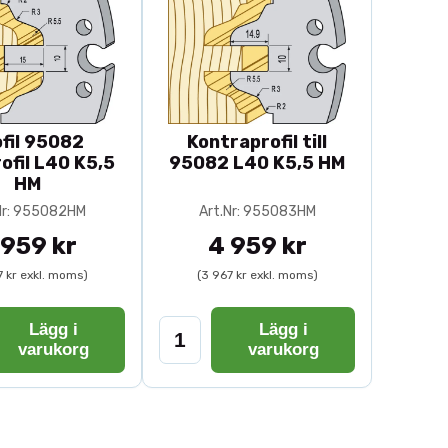
fil 95082
Kontraprofil till
ofil L40 K5,5
95082 L40 K5,5 HM
HM
Nr: 955082HM
Art.Nr: 955083HM
 959 kr
4 959 kr
7 kr exkl. moms)
(3 967 kr exkl. moms)
Lägg i
Lägg i
varukorg
varukorg