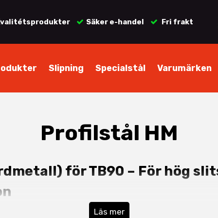
valitétsprodukter
Säker e-handel
Fri frakt
rodukter
Slipning
Specialstål
Varumärken
Profilstål HM
årdmetall) för TB90 – För hög sli
on
hårdmetall)
anpassade för
Universalkutter TB90
. HM an
Läs mer