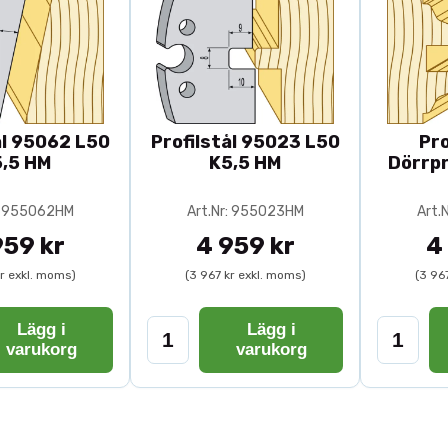
ål 95062 L50
Profilstål 95023 L50
Pro
,5 HM
K5,5 HM
Dörrpr
r: 955062HM
Art.Nr: 955023HM
Art.
959 kr
4 959 kr
4
kr exkl. moms)
(3 967 kr exkl. moms)
(3 96
Lägg i
Lägg i
varukorg
varukorg