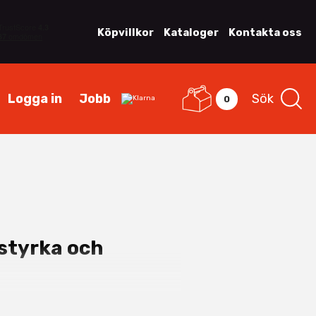
Köpvillkor
Kataloger
Kontakta oss
Logga in
Jobb
Sök
0
tstyrka och
vänds när
hög slitstyrka, lång