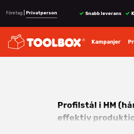
|
Företag
Privatperson
Snabb leverans
K
Kampanjer
P
Profilstål i HM (h
effektiv produkti
Här hittar du
profilstål i HM (