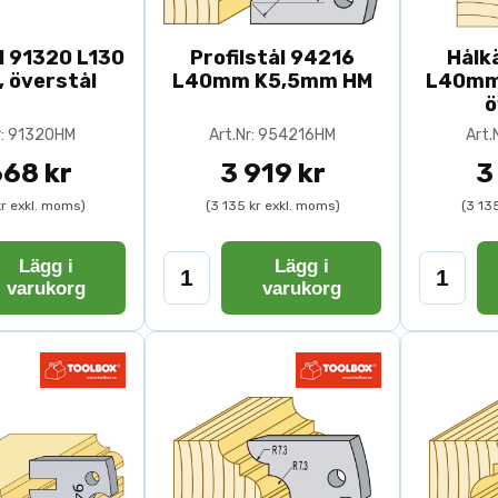
ål 91320 L130
Profilstål 94216
Hålkä
, överstål
L40mm K5,5mm HM
L40mm
ö
r: 91320HM
Art.Nr: 954216HM
Art.
668 kr
3 919 kr
3
kr exkl. moms)
(3 135 kr exkl. moms)
(3 13
Lägg i
Lägg i
varukorg
varukorg