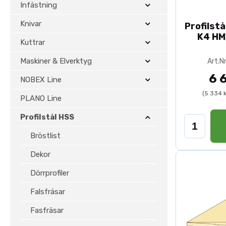
Infästning
Knivar
Profilst
K4 HM
Kuttrar
Maskiner & Elverktyg
Art.N
6 
NOBEX Line
(5 334 
PLANO Line
Profilstål HSS
Bröstlist
Dekor
Dörrprofiler
Falsfräsar
Fasfräsar