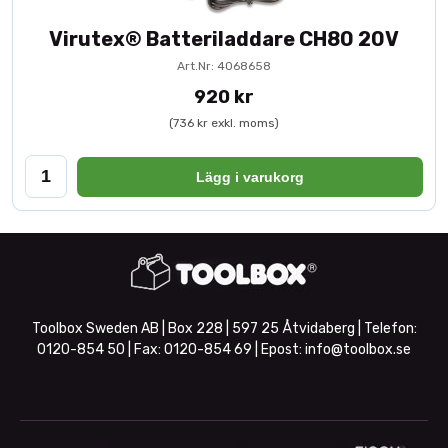
Virutex® Batteriladdare CH80 20V
Art.Nr: 4068658
920 kr
(736 kr exkl. moms)
Lägg i varukorg
Toolbox Sweden AB | Box 228 | 597 25 Åtvidaberg | Telefon:
0120-854 50
| Fax:
0120-854 69
| Epost:
info@toolbox.se