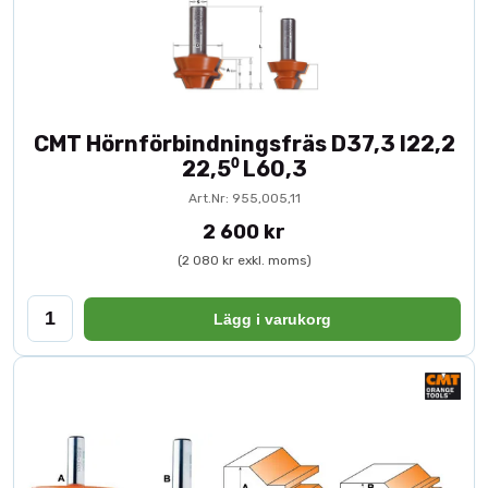
CMT Hörnförbindningsfräs D37,3 I22,2
22,5⁰ L60,3
Art.Nr: 955,005,11
2 600 kr
(2 080 kr exkl. moms)
Lägg i varukorg