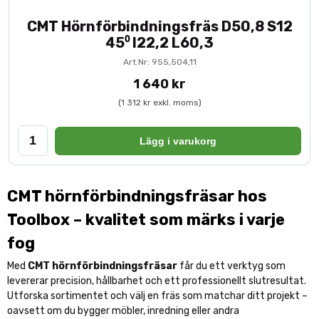
CMT Hörnförbindningsfräs D50,8 S12
45⁰ I22,2 L60,3
Art.Nr: 955,504,11
1 640 kr
(1 312 kr exkl. moms)
Lägg i varukorg
CMT hörnförbindningsfräsar hos
Toolbox – kvalitet som märks i varje
fog
Med
CMT hörnförbindningsfräsar
får du ett verktyg som
levererar precision, hållbarhet och ett professionellt slutresultat.
Utforska sortimentet och välj en fräs som matchar ditt projekt –
oavsett om du bygger möbler, inredning eller andra