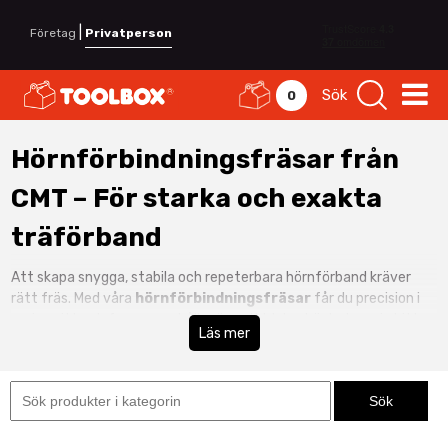
|
Företag
Privatperson
Sök
0
Hörnförbindningsfräsar från
CMT – För starka och exakta
träförband
Att skapa snygga, stabila och repeterbara hörnförband kräver
rätt fräs. Med våra
hörnförbindningsfräsar
får du precision i
varje snitt och fogar som håller över tid. I den här kategorin hittar
Läs mer
du särskilt utvalda modeller från
CMT
– ett varumärke känt för
hög finish, slitstyrka och pålitlig prestanda i professionell
användning.
Oavsett om du jobbar med möbelsnickeri, inredningsdetaljer eller
serietillverkning i verkstad ger en
CMT hörnförbindningsfräs