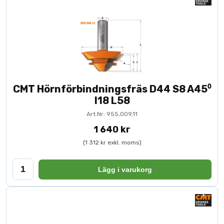
montage? Kika på våra borr- och skruvmaskiner här:
Borra &
skruva – maskiner & elverktyg
.
CMT Hörnförbindningsfräs D44 S8 A45⁰
I18 L58
Art.Nr: 955,009,11
1 640 kr
(1 312 kr exkl. moms)
Lägg i varukorg