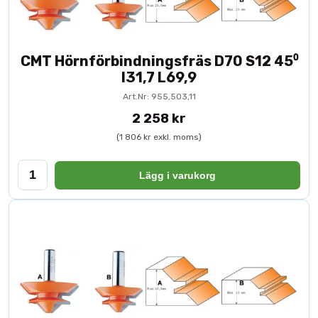
CMT Hörnförbindningsfräs D70 S12 45⁰
I31,7 L69,9
Art.Nr: 955,503,11
2 258 kr
(1 806 kr exkl. moms)
Lägg i varukorg