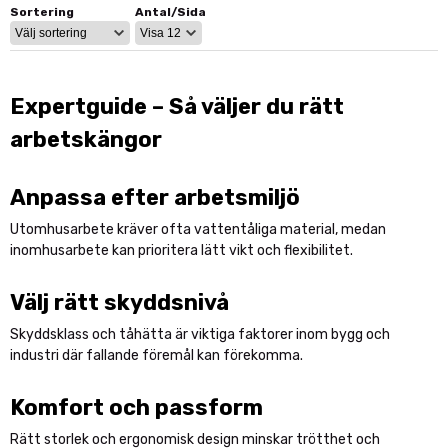
ökad trygghet. Stabil ankelkonstruktion minskar risken för skador
Sortering
Antal/Sida
och ger bättre stöd vid ojämnt underlag.
Kombinera med våra
arbetsbyxor
och övriga
arbetskläder
för en
komplett och säker arbetsutrustning.
Expertguide – Så väljer du rätt
Komfort under hela arbetsdagen
arbetskängor
En bra arbetskänga ska inte bara skydda – den ska även vara
bekväm under långa arbetsdagar. Dämpande sulor och
Anpassa efter arbetsmiljö
ergonomisk passform bidrar till minskad belastning.
Utomhusarbete kräver ofta vattentåliga material, medan
Slitstarka material
inomhusarbete kan prioritera lätt vikt och flexibilitet.
Stabil ankelkonstruktion
Halksäker sula
Välj rätt skyddsnivå
Anpassade för yrkesbruk
Skyddsklass och tåhätta är viktiga faktorer inom bygg och
Oavsett om du söker klassiska säkerhetskängor eller mer
industri där fallande föremål kan förekomma.
avancerade arbetskängor hittar du rätt modell här.
Komfort och passform
Rätt storlek och ergonomisk design minskar trötthet och