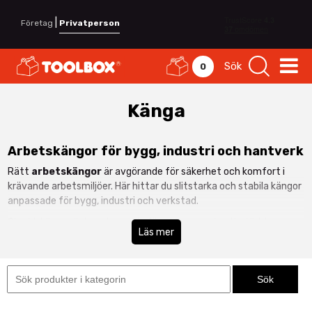
|
Företag
Privatperson
Sök
0
Känga
Arbetskängor för bygg, industri och hantverk
Rätt
arbetskängor
är avgörande för säkerhet och komfort i
krävande arbetsmiljöer. Här hittar du slitstarka och stabila kängor
anpassade för bygg, industri och verkstad.
Skyddskängor är konstruerade för att ge maximalt stöd, bra
Läs mer
grepp och skydd mot yttre påverkan. Med robust konstruktion
och genomtänkt design klarar de daglig användning i tuffa miljöer.
Skyddskängor med säkerhet i fokus
Många modeller är utrustade med tåhätta och halksäkra sulor för