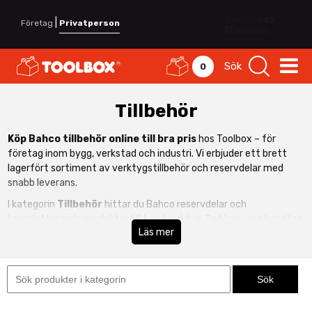
|
Företag
Privatperson
Sök
0
Tillbehör
Köp Bahco tillbehör online till bra pris
hos Toolbox – för
företag inom bygg, verkstad och industri. Vi erbjuder ett brett
lagerfört sortiment av verktygstillbehör och reservdelar med
snabb leverans.
I kategorin
Tillbehör
hittar du Bahco reservdelar och
kompletterande produkter till handverktyg. Det kan vara handtag
Läs mer
till filar, reservblad, fodral eller andra verktygstillbehör som
förlänger livslängden på dina verktyg och säkerställer fortsatt
hög prestanda.
Att använda rätt originaltillbehör från Bahco innebär bättre
passform, högre säkerhet och längre hållbarhet. För