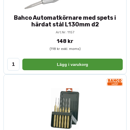
Bahco Automatkörnare med spets i
härdat stål L130mm d2
Art.Nr: 1157
148 kr
(118 kr exkl. moms)
Lägg i varukorg