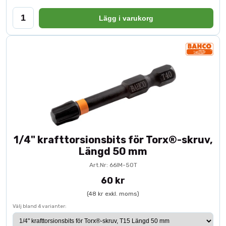
Lägg i varukorg
1/4" krafttorsionsbits för Torx®-skruv,
Längd 50 mm
Art.Nr: 66IM-50T
60 kr
(48 kr exkl. moms)
Välj bland 4 varianter: