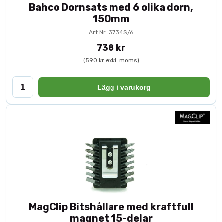
Bahco Dornsats med 6 olika dorn,
150mm
Art.Nr: 3734S/6
738 kr
(590 kr exkl. moms)
Lägg i varukorg
MagClip Bitshållare med kraftfull
magnet 15-delar