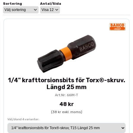
professionella användare är det ett kostnadseffektivt sätt att
Sortering
Antal/Sida
underhålla och optimera befintlig verktygsutrustning.
Reservdelar
– förläng livslängden på dina handverktyg
Handtag & grepp
– förbättrad ergonomi och kontroll
Reservblad
– bibehållen kap- och skärprestanda
Övriga verktygstillbehör
– för professionell användning
Komplettera med fler produkter inom
handverktyg
eller
kombinera med exempelvis
handsågar
och
skruvmejslar
för en
komplett verktygslösning.
1/4" krafttorsionsbits för Torx®-skruv.
Längd 25 mm
Art.Nr: 66IM-T
48 kr
(38 kr exkl. moms)
Välj bland 4 varianter: