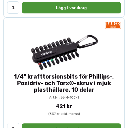
Lägg i varukorg
1/4" krafttorsionsbits för Phillips-,
Pozidriv- och Torx®-skruv i mjuk
plasthållare. 10 delar
Art.Nr: 66IM-10C-1
421 kr
(337 kr exkl. moms)