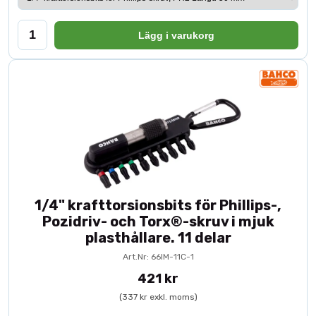
Lägg i varukorg
1/4" krafttorsionsbits för Phillips-,
Pozidriv- och Torx®-skruv i mjuk
plasthållare. 11 delar
Art.Nr: 66IM-11C-1
421 kr
(337 kr exkl. moms)