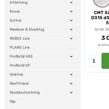
Infästning
Kontrollera alltid maskinens kl
sågar och 250–300 mm för störr
Knivar
CMT Så
D315 d3
Med ett professionellt klingpake
Kuttrar
5
Maskiner & Elverktyg
Art.Nr:
3 
NOBEX Line
(2 473 
PLANO Line
Profilstål HSS
Profilstål SP
Sinkfräs
Skaftfräsar
Skyddsutrustning
Slip