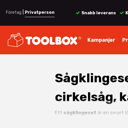
|
Företag
Privatperson
Snabb leverans
K
Kampanjer
P
Sågklingese
cirkelsåg, 
Ett
sågklingeset
är en smart lö
Med ett
sågklinga set
får du r