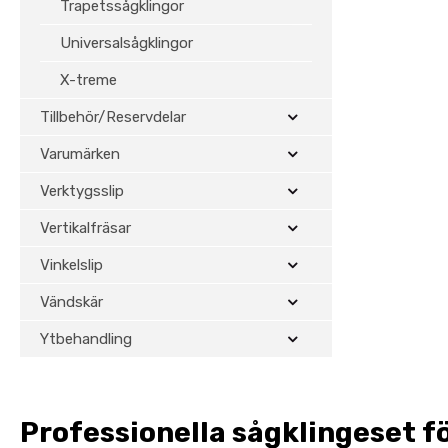
Trapetssågklingor
Universalsågklingor
X-treme
Tillbehör/Reservdelar
Varumärken
Verktygsslip
Vertikalfräsar
Vinkelslip
Vändskär
Ytbehandling
Professionella sågklingeset fö