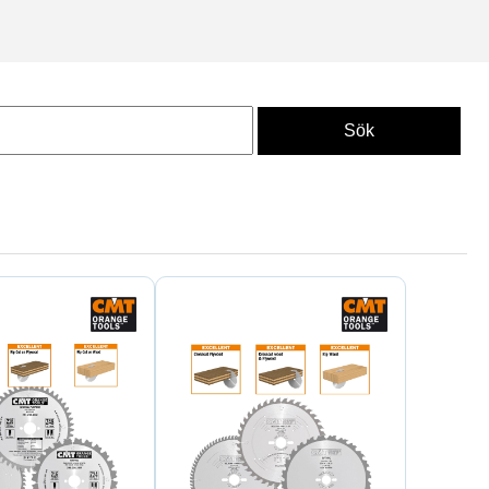
nsset i populära dimensioner
lingor med olika tandantal för
. Färre tänder ger snabb
gor.