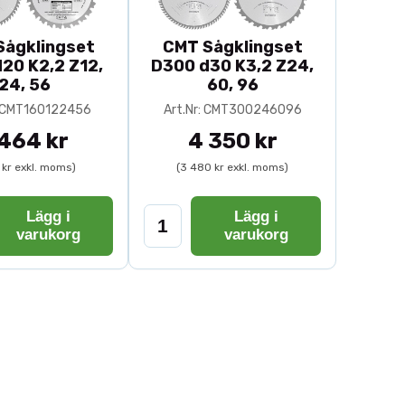
ner är 165–216 mm för handhållna
Sågklingset
CMT Sågklingset
20 K2,2 Z12,
D300 d30 K3,2 Z24,
ga för varje moment.
24, 56
60, 96
: CMT160122456
Art.Nr: CMT300246096
 464 kr
4 350 kr
1 kr exkl. moms)
(3 480 kr exkl. moms)
Lägg i
Lägg i
varukorg
varukorg