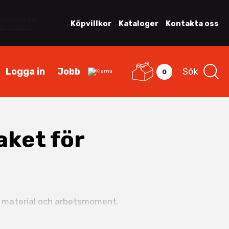
Köpvillkor
Kataloger
Kontakta oss
Logga in
Jobb
Sök
0
aket för
ika material och arbetsmoment.
att behöva köpa klingor separat.