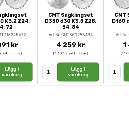
ingdiameter och håldiameter innan köp. Vanliga dimensio
e maskiner.
gklingset
CMT Sågklingset
CMT 
0 K3,2 Z24,
D350 d30 K3,5 Z28,
D160 d
t får du både flexibilitet och bättre ekonomi – rätt klin
4, 72
54, 84
 CMT315245472
Art.Nr: CMT350285484
Art.Nr
091 kr
4 259 kr
1
kr exkl. moms)
(3 407 kr exkl. moms)
(1 17
Lägg i
Lägg i
varukorg
varukorg