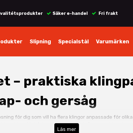
valitétsprodukter
Säker e-handel
Fri frakt
rodukter
Slipning
Specialstål
Varumärken
t – praktiska klingp
kap- och gersåg
sning för dig som vill ha flera klingor anpassade för ol
ätt verktyg för både grovkapning och finare snitt – utan 
Läs mer