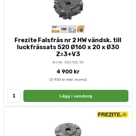
Frezite Falsfräs nr 2 HW vändsk. till
luckfrässats 520 Ø160 x 20 x Ø30
Z=3+V3
Art.Nr: 520.102.30
4 900 kr
(3 920 kr exkl. moms)
Lägg i varukorg