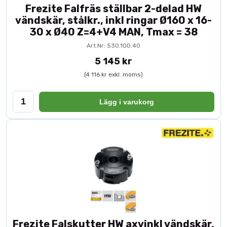
Frezite Falfräs ställbar 2-delad HW
vändskär, stålkr., inkl ringar Ø160 x 16-
30 x Ø40 Z=4+V4 MAN, Tmax = 38
Art.Nr: 530.100.40
5 145 kr
(4 116 kr exkl. moms)
Lägg i varukorg
Frezite Falskutter HW axvinkl vändskär,