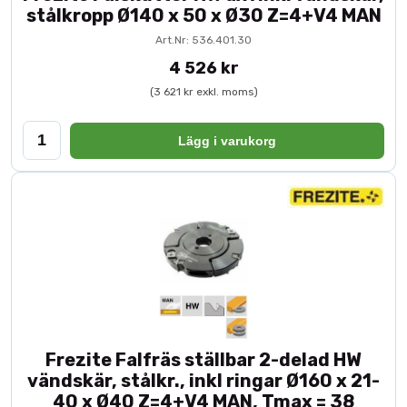
stålkropp Ø140 x 50 x Ø30 Z=4+V4 MAN
Art.Nr: 536.401.30
4 526 kr
(3 621 kr exkl. moms)
Lägg i varukorg
Frezite Falfräs ställbar 2-delad HW
vändskär, stålkr., inkl ringar Ø160 x 21-
40 x Ø40 Z=4+V4 MAN, Tmax = 38