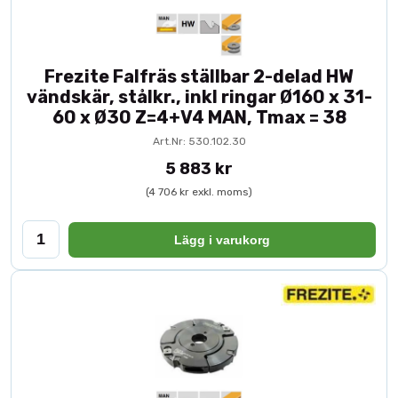
Frezite Falfräs ställbar 2-delad HW
vändskär, stålkr., inkl ringar Ø160 x 31-
60 x Ø30 Z=4+V4 MAN, Tmax = 38
Art.Nr: 530.102.30
5 883 kr
(4 706 kr exkl. moms)
Lägg i varukorg