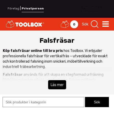
|
Företag
Privatperson
Sök
0
Falsfräsar
Köp falsfräsar online till bra pris
hos Toolbox. Vi erbjuder
professionella falsfräsar för vertikalfräs – utvecklade för exakt
och kontrollerad falsning inom snickeri, möbeltillverkning och
industriell träbearbetning.
Falsfräsar
används för att skapa en stegformad urfräsning
(fals) längs kanten på ett arbetsstycke. Falsen möjliggör
Läs mer
exempelvis montering av bakstycken, glas, paneler eller
sammanfogning av två trädetaljer med hög precision.
Våra falsfräsar är kompatibla med
vertikalfräsar
och finns i flera
skärbredder och dimensioner för olika arbetsmoment och
material.