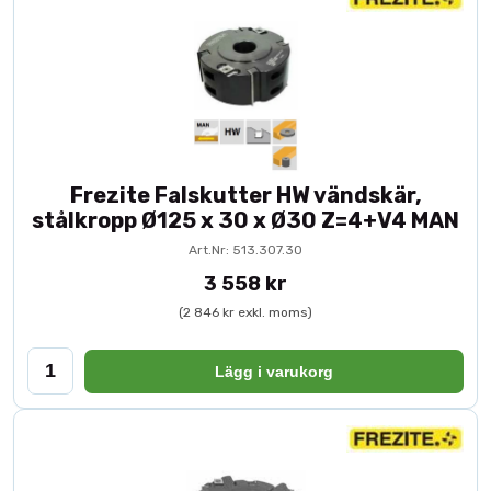
professionellt snickeri är verktygets kvalitet avgörande för
slutresultatet.
Beställ dina
falsfräsar
online hos Toolbox och säkerställ
professionell och exakt träbearbetning med vertikalfräs.
Frezite Falskutter HW vändskär,
stålkropp Ø125 x 30 x Ø30 Z=4+V4 MAN
Art.Nr: 513.307.30
3 558 kr
(2 846 kr exkl. moms)
Lägg i varukorg