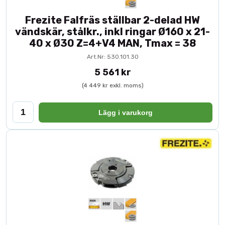
Frezite Falfräs ställbar 2-delad HW
vändskär, stålkr., inkl ringar Ø160 x 21-
40 x Ø30 Z=4+V4 MAN, Tmax = 38
Art.Nr: 530.101.30
5 561 kr
(4 449 kr exkl. moms)
Lägg i varukorg