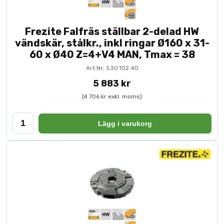
Frezite Falfräs ställbar 2-delad HW
vändskär, stålkr., inkl ringar Ø160 x 31-
60 x Ø40 Z=4+V4 MAN, Tmax = 38
Art.Nr: 530.102.40
5 883 kr
(4 706 kr exkl. moms)
Lägg i varukorg