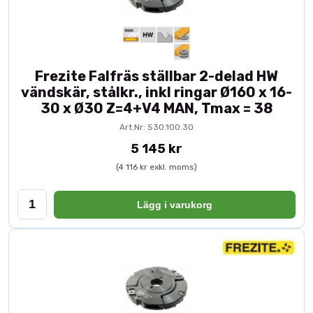
Frezite Falfräs ställbar 2-delad HW
vändskär, stålkr., inkl ringar Ø160 x 16-
30 x Ø30 Z=4+V4 MAN, Tmax = 38
Art.Nr: 530.100.30
5 145 kr
(4 116 kr exkl. moms)
Lägg i varukorg