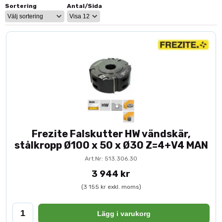
Sortering
Antal/Sida
Vad är en falsfräs?
En falsfräs är en kantstyrd fräs med kullager som skapar en plan
urfräsning i materialets kant. Genom att justera skärdiameter
eller kullagerstorlek kan du kontrollera falsens bredd och djup.
Den används ofta vid:
Montering av bakstycken i skåp
Infällning av glas i ramar
Panel- och karmkonstruktion
Snickeriarbeten där exakt passform krävs
Frezite Falskutter HW vändskär,
Fördelar med falsfräs med kullager
stålkropp Ø100 x 50 x Ø30 Z=4+V4 MAN
Kullagerstyrningen gör att fräsen följer arbetsstyckets kant
Art.Nr: 513.306.30
exakt utan behov av anhåll. Detta ger:
3 944 kr
Jämn och exakt falsbredd
(3 155 kr exkl. moms)
Repeterbar precision
Snabbare arbetsmoment
Minskad risk för felmätning
Lägg i varukorg