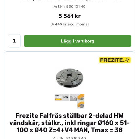
Art.Nr: 530.101.40
5 561 kr
(4 449 kr exkl. moms)
Lägg i varukorg
Frezite Falfräs ställbar 2-delad HW
vändskär, stålkr., inkl ringar Ø160 x 51-
100 x Ø40 Z=4+V4 MAN, Tmax = 38
Art.Nr: 530.103.40