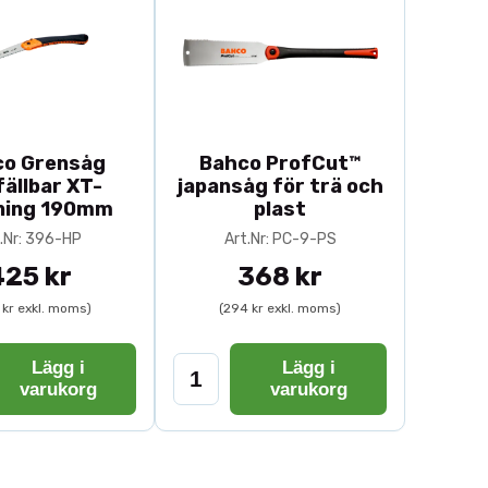
co Grensåg
Bahco ProfCut™
ällbar XT-
japansåg för trä och
ning 190mm
plast
.Nr: 396-HP
Art.Nr: PC-9-PS
425 kr
368 kr
 kr exkl. moms)
(294 kr exkl. moms)
Lägg i
Lägg i
varukorg
varukorg