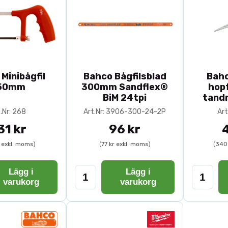
Minibågfil
Bahco Bågfilsblad
Bah
50mm
300mm Sandflex®
hopf
BiM 24tpi
tand
.Nr: 268
Art.Nr: 3906-300-24-2P
Art
31 kr
96 kr
r exkl. moms)
(77 kr exkl. moms)
(340
Lägg i
Lägg i
varukorg
varukorg