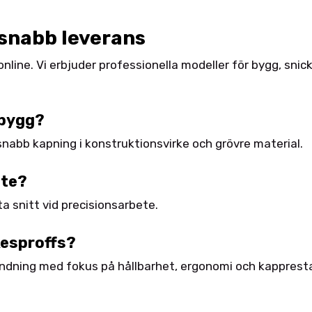
snabb leverans
ine. Vi erbjuder professionella modeller för bygg, snicker
 bygg?
snabb kapning i konstruktionsvirke och grövre material.
ete?
 snitt vid precisionsarbete.
kesproffs?
ändning med fokus på hållbarhet, ergonomi och kapprest