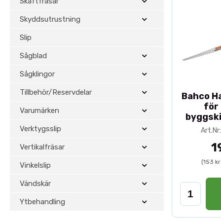
Skaftfräsar
Skyddsutrustning
Slip
Sågblad
Sågklingor
Tillbehör/Reservdelar
Bahco H
för
Varumärken
byggsk
Verktygsslip
Art.N
1
Vertikalfräsar
(153 k
Vinkelslip
Vändskär
Ytbehandling