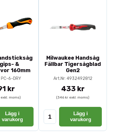
andsticksåg
Milwaukee Handsåg
 gips- &
Fällbar Tigersågblad
ivor 160mm
Gen2
r: PC-6-DRY
Art.Nr: 4932492812
91 kr
433 kr
r exkl. moms)
(346 kr exkl. moms)
Lägg i
Lägg i
varukorg
varukorg