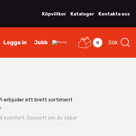
Köpvillkor
Kataloger
Kontakta oss
Logga in
Jobb
Sök
0
Vi erbjuder ett brett sortiment
.
isk komfort. Oavsett om du söker
dad byggsåg för snabb kapning i