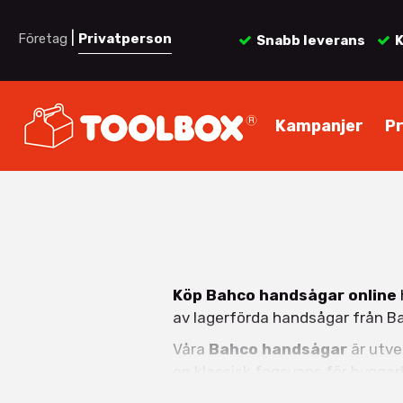
|
Företag
Privatperson
Snabb leverans
K
Kampanjer
P
Köp Bahco handsågar online
av lagerförda handsågar från Ba
Våra
Bahco handsågar
är utve
en klassisk fogsvans för byggar
trä, hittar du rätt modell här.