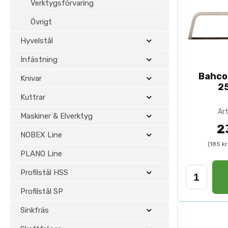
Verktygsförvaring
Övrigt
Hyvelstål
Infästning
Bahco 
Knivar
2
Kuttrar
Art
Maskiner & Elverktyg
2
NOBEX Line
(185 k
PLANO Line
Profilstål HSS
Profilstål SP
Sinkfräs