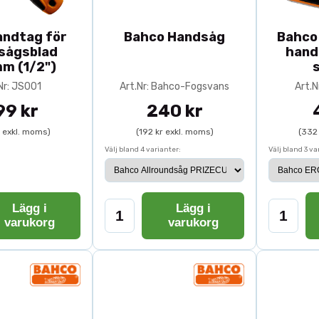
ndtag för
Bahco Handsåg
Bahco
sågsblad
hand
mm (1/2")
Nr: JS001
Art.Nr: Bahco-Fogsvans
Art.N
99 kr
240 kr
r exkl. moms)
(192 kr exkl. moms)
(332
Välj bland 4 varianter:
Välj bland 3 va
Lägg i
Lägg i
varukorg
varukorg