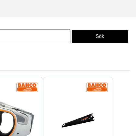
 som de ergonomiska handtagen
användare som kräver precision,
exakta uppmätningar före