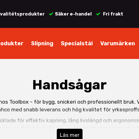
valitétsprodukter
Säker e-handel
Fri frakt
rodukter
Slipning
Specialstål
Varumärken
Handsågar
hos Toolbox – för bygg, snickeri och professionellt bruk. 
hco med snabb leverans och hög kvalitet för yrkesproffs
cklade för effektiv kapning, lång livslängd och ergonom
bete, en fintandad såg för exakta snitt eller en grovtan
Läs mer