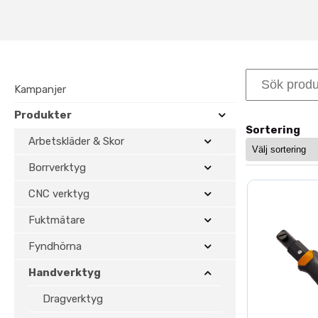
Den optimerade tandgeometrin g
minskar belastning vid längre ar
hållbarhet och prestanda.
Fogsvans
– mångsidig han
Kampanjer
Fintandade handsågar
– 
Produkter
Grovtandade byggsågar
Sortering
Specialsågar
– anpassade
Arbetskläder & Skor
Komplettera med fler produkte
Borrverktyg
kapning.
CNC verktyg
Fuktmätare
Fyndhörna
Handverktyg
Dragverktyg