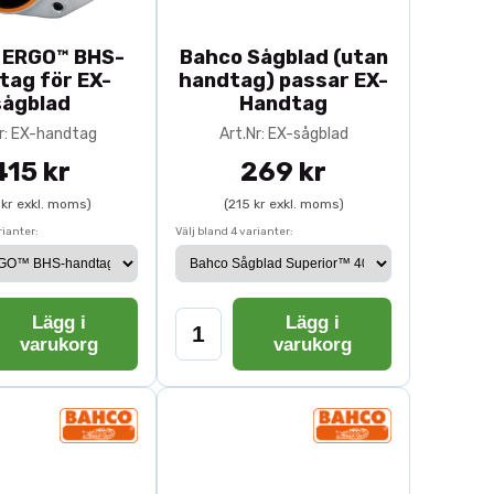
 ERGO™ BHS-
Bahco Sågblad (utan
tag för EX-
handtag) passar EX-
sågblad
Handtag
r: EX-handtag
Art.Nr: EX-sågblad
415 kr
269 kr
 kr exkl. moms)
(215 kr exkl. moms)
rianter:
Välj bland 4 varianter:
Lägg i
Lägg i
varukorg
varukorg