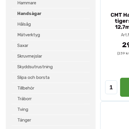
Hammare
Handsågar
CMT Ha
tiger
Hålsåg
12,7
Mätverktyg
Art.
2
Saxar
(239 k
Skruvmejslar
Skyddsutrustning
Slipa och borsta
Tillbehör
Träborr
Tving
Tänger