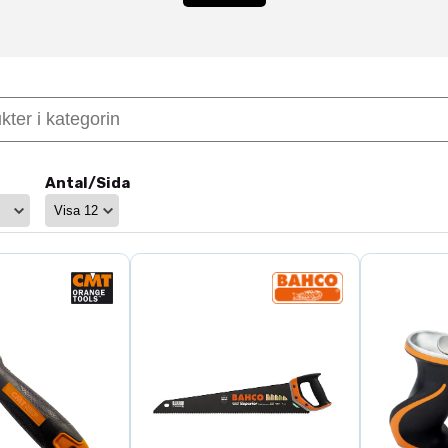
er effektiv spånavverkning och rena snitt, samtidigt
betspass. Bahco är ett självklart val för professionella 
dsåg för trä och bygg
rena och precisa snitt
– snabb kapning i grövre material
Antal/Sida
 för specifika arbetsmoment
r inom
handverktyg
eller kombinera med
mätverktyg
för 