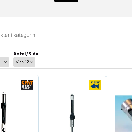
onstruktion och grovträ
 klara hög belastning och ge stabil borrning i massivt t
i stolpar, takbjälkar och trästommar.
pånavgång
ngsarbete
Antal/Sida
l användning
välj rätt borr för rätt arbete
erar vi
kvistborr
, medan djupare och mer precisa hål i m
 material kan du även se våra
hålsågar
eller utforska hel
 stamborr