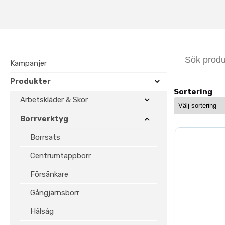
Perfekt för byggk
Stamborr är konstruerade för att
används ofta vid genomföringar 
Kampanjer
Stora och djupa hål i trä
Stabil borrning med god s
Produkter
Passar bygg- och anläggni
Sortering
Arbetskläder & Skor
Anpassad för professionel
Borrverktyg
Anpassad för trä – 
Borrsats
För plana bottenhål rekommend
Centrumtappborr
långhålsborr
.
Försänkare
För större genomföringar i olika
Gångjärnsborr
Vanliga frågor om
Hålsåg