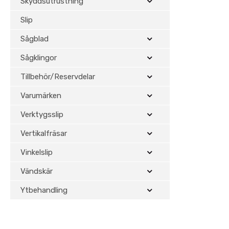
Skyddsutrustning
Slip
Sågblad
Sågklingor
Tillbehör/Reservdelar
Varumärken
Verktygsslip
Vertikalfräsar
Vinkelslip
Vändskär
Ytbehandling