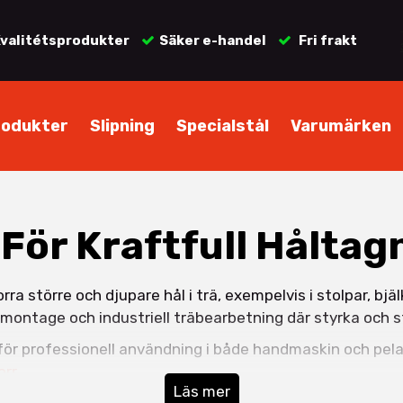
valitétsprodukter
Säker e-handel
Fri frakt
rodukter
Slipning
Specialstål
Varumärken
För Kraftfull Håltagn
ra större och djupare hål i trä, exempelvis i stolpar, bjä
 montage och industriell träbearbetning där styrka och s
för professionell användning i både handmaskin och pela
orr
.
Läs mer