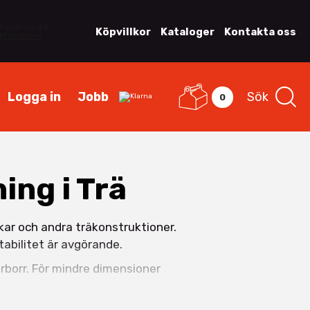
Köpvillkor
Kataloger
Kontakta oss
Logga in
Jobb
Sök
0
ing i Trä
lkar och andra träkonstruktioner.
tabilitet är avgörande.
rborr. För mindre dimensioner