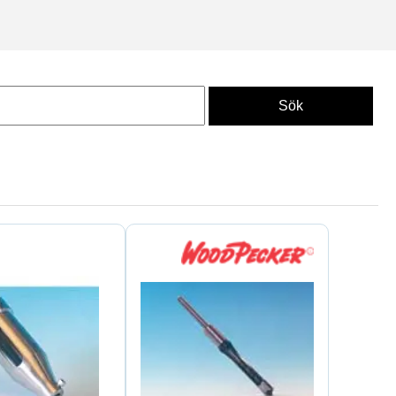
rä och grova konstruktioner. De
öbelproduktion görs med
a kategorin
borrverktyg
.