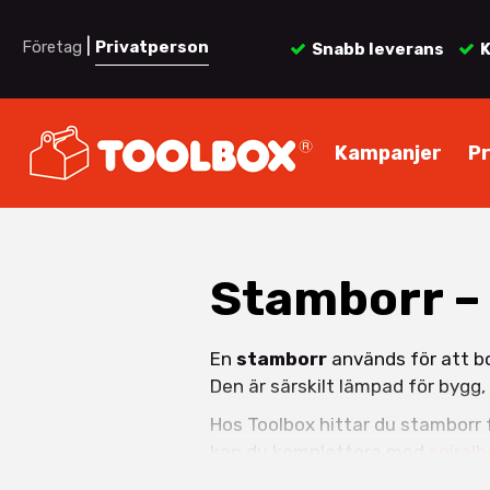
|
Företag
Privatperson
Snabb leverans
K
Kampanjer
P
Stamborr – 
En
stamborr
används för att bor
Den är särskilt lämpad för bygg,
Hos Toolbox hittar du stamborr 
kan du komplettera med
spiralb