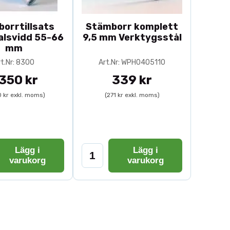
orrtillsats
Stämborr komplett
jälkar och stolpar.
alsvidd 55-66
9,5 mm Verktygsstål
mm
rt.Nr: 8300
Art.Nr: WPH0405110
 350 kr
339 kr
askin för stabil och
0 kr exkl. moms)
(271 kr exkl. moms)
 träbearbetning
ed
spiralborr
,
kvistborr
eller
Lägg i
Lägg i
varukorg
varukorg
åltagning
ktioner. Våra modeller är