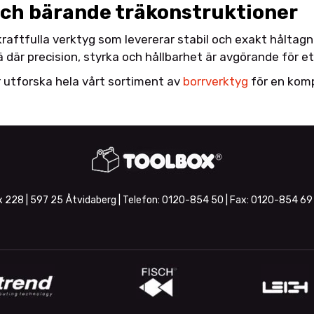
 och bärande träkonstruktioner
aftfulla verktyg som levererar stabil och exakt håltagn
ä där precision, styrka och hållbarhet är avgörande för et
r utforska hela vårt sortiment av
borrverktyg
för en komp
 228 | 597 25 Åtvidaberg | Telefon:
0120-854 50
| Fax:
0120-854 69