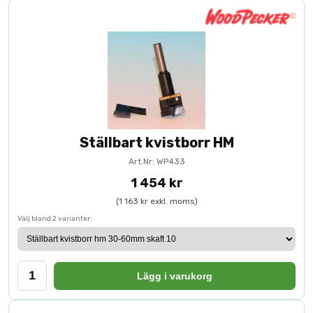
Ställbart kvistborr HM
Art.Nr: WP433
1 454 kr
(1 163 kr exkl. moms)
Välj bland 2 varianter:
Lägg i varukorg