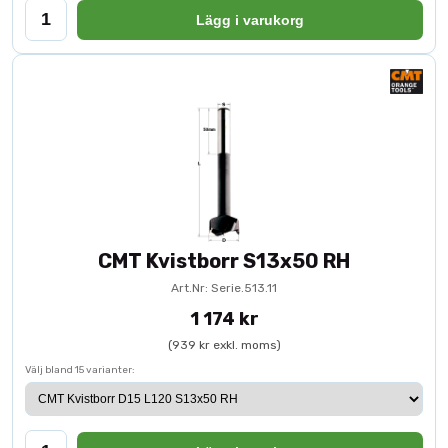
ger precision i varje moment.
Lägg i varukorg
CMT Kvistborr S13x50 RH
Art.Nr: Serie.513.11
1 174 kr
(939 kr exkl. moms)
Välj bland 15 varianter: