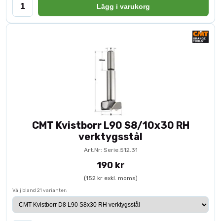
Lägg i varukorg
Vanliga frågor om kvistborr
Vad är skillnaden mellan kvistborr och
vanlig träborr?
En kvistborr skapar plana bottenhål med raka kanter, medan en
vanlig träborr ger genomgående hål med spetsig botten.
Vad används en Forstnerborr till?
Forstnerborr används vid infällning av gångjärn, beslag och andra
CMT Kvistborr L90 S8/10x30 RH
komponenter där ett exakt djup och plan botten krävs.
verktygsstål
Art.Nr: Serie.512.31
Köp kvistborr online – För professionell
190 kr
träbearbetning
(152 kr exkl. moms)
Toolbox erbjuder kvistborr och Forstnerborr för yrkesproffs inom
Välj bland 21 varianter:
snickeri, montage och industri. Komplettera med rätt
spiralborr
,
gångjärnsborr
eller utforska hela vårt sortiment av
borrverktyg
.
Beställ online med snabb leverans och arbeta med verktyg som