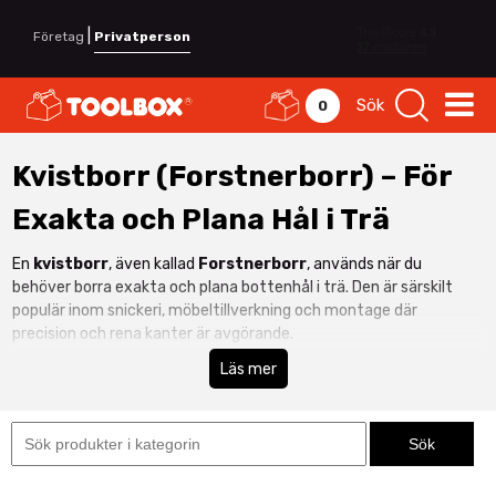
|
Företag
Privatperson
Sök
0
Kvistborr (Forstnerborr) – För
Exakta och Plana Hål i Trä
En
kvistborr
, även kallad
Forstnerborr
, används när du
behöver borra exakta och plana bottenhål i trä. Den är särskilt
populär inom snickeri, möbeltillverkning och montage där
precision och rena kanter är avgörande.
Hos Toolbox hittar du kvistborr i flera dimensioner för
Läs mer
professionell användning. För förborrning eller genomgående hål
kan du kombinera med
spiralborr
för bästa resultat.
Perfekt för gångjärn, beslag och