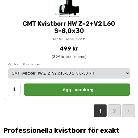
CMT Kvistborr HW Z=2+V2 L60
S=8,0x30
Art.Nr: Serie.392.11
499 kr
(399 kr exkl. moms)
Välj bland 8 varianter:
Lägg i varukorg
1
2
Professionella kvistborr för exakt