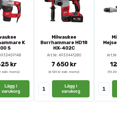
waukee
Milwaukee
M
hammare K
Borrhammare HD18
Mejs
00 S
HX-402C
: 4933459148
Art.Nr: 4933441280
Art.N
625 kr
7 650 kr
12
kr exkl. moms)
(6 120 kr exkl. moms)
(10 20
Lägg i
Lägg i
varukorg
varukorg