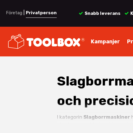
|
Företag
Privatperson
Snabb leverans
K
Kampanjer
P
Slagborrmas
och precisi
I kategorin
Slagborrmaskiner
h
slagborrmaskin
kombinerar borr