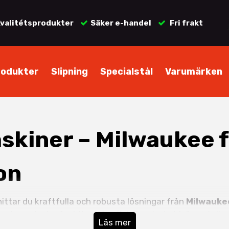
valitétsprodukter
Säker e-handel
Fri frakt
rodukter
Slipning
Specialstål
Varumärken
kiner – Milwaukee f
on
ittar du kraftfulla och robusta lösningar från
Milwauke
ning och slagfunktion för effektiv arbete i trä, metall 
Läs mer