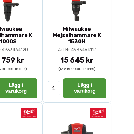
ilwaukee
Milwaukee
elhammare K
Mejselhammare K
1000S
1530H
r: 4933464120
Art.Nr: 4933464117
 759 kr
15 645 kr
7 kr exkl. moms)
(12 516 kr exkl. moms)
Lägg i
Lägg i
varukorg
varukorg