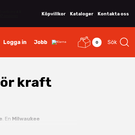
Köpvillkor
Kataloger
Kontakta oss
Logga in
Jobb
Sök
0
ör kraft
e
. En
Milwaukee
och betong.