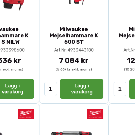
waukee
Milwaukee
M
hammare K
Mejselhammare K
Mejs
 S MILW
500 ST
: 4933398600
Art.Nr: 4933443180
Art.N
536 kr
7 084 kr
12
kr exkl. moms)
(5 667 kr exkl. moms)
(10 20
Lägg i
Lägg i
varukorg
varukorg