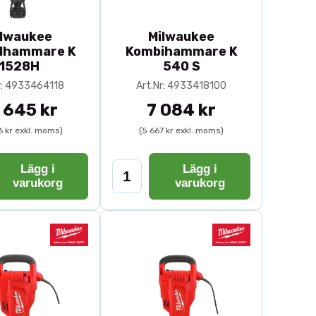
ilwaukee
Milwaukee
elhammare K
Kombihammare K
1528H
540 S
r: 4933464118
Art.Nr: 4933418100
 645 kr
7 084 kr
6 kr exkl. moms)
(5 667 kr exkl. moms)
Lägg i
Lägg i
varukorg
varukorg