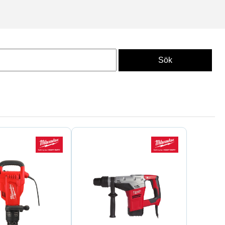
M18 slagborrmaskiner
för
r perfekt på byggarbetsplatsen.
ygg, el och VVS. Perfekt för