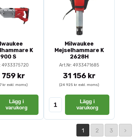
ilwaukee
Milwaukee
elhammare K
Mejselhammare K
900 S
2628H
r: 4933375720
Art.Nr: 4933471685
 759 kr
31 156 kr
7 kr exkl. moms)
(24 925 kr exkl. moms)
Lägg i
Lägg i
varukorg
varukorg
1
2
3