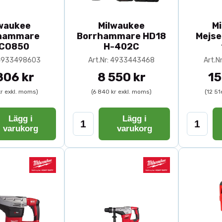
waukee
Milwaukee
M
hammare
Borrhammare HD18
Mejs
CO850
H-402C
: 4933498603
Art.Nr: 4933443468
Art.N
806 kr
8 550 kr
15
kr exkl. moms)
(6 840 kr exkl. moms)
(12 51
Lägg i
Lägg i
varukorg
varukorg