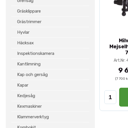
Grensåg
Gräsklippare
Grästrimmer
Hyvlar
Mil
Häcksax
Mejsel
7
Inspektionskamera
Art.Nr
Kantlimning
9 
Kap och gersåg
(7 700 
Kapar
Kedjesåg
Kexmaskiner
Klammerverktyg
Kombokit