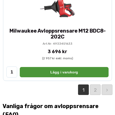
Milwaukee Avloppsrensare M12 BDC8-
202C
Art.Nr: 4933451633
3 696 kr
(2 957 kr exkl. moms)
Lägg i varukorg
1
2
Vanliga frågor om avloppsrensare
(FAQ)