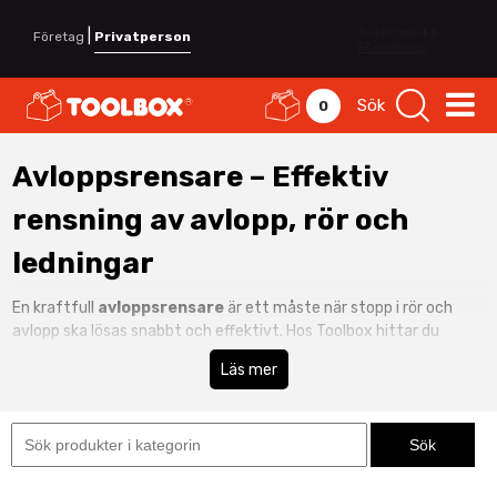
|
Företag
Privatperson
Sök
0
Avloppsrensare – Effektiv
rensning av avlopp, rör och
ledningar
En kraftfull
avloppsrensare
är ett måste när stopp i rör och
avlopp ska lösas snabbt och effektivt. Hos Toolbox hittar du
professionella
rensmaskiner
,
rensband
och batteridrivna
Läs mer
lösningar som klarar både köksavlopp, golvbrunnar och längre
rördragningar. Oavsett om du arbetar som VVS-montör,
fastighetsskötare eller entreprenör har vi maskiner som sparar
tid och minimerar stillestånd.
Vi erbjuder modeller från välkända varumärken som
Milwaukee
,