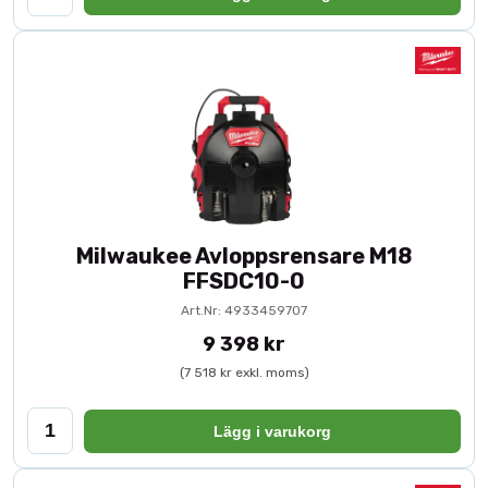
Milwaukee Avloppsrensare M18
FFSDC10-0
Art.Nr: 4933459707
9 398 kr
(7 518 kr exkl. moms)
Lägg i varukorg