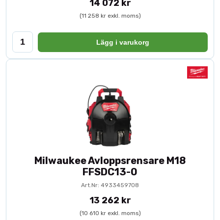
14 072 kr
(11 258 kr exkl. moms)
Lägg i varukorg
Milwaukee Avloppsrensare M18
FFSDC13-0
Art.Nr: 4933459708
13 262 kr
(10 610 kr exkl. moms)