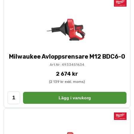
Milwaukee Avloppsrensare M12 BDC6-0
Art.Nr: 4933451634
2 674 kr
(2 139 kr exkl. moms)
Lägg i varukorg