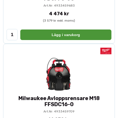
Art.Nr: 4933459683
4 474 kr
(3 579 kr exkl. moms)
Lägg i varukorg
Milwaukee Avloppsrensare M18
FFSDC16-0
Art.Nr: 4933459709