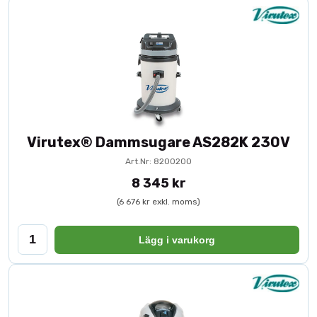
rätt dammhantering är en investering i både hälsa och
effektivitet.
Virutex® Dammsugare AS282K 230V
Art.Nr: 8200200
8 345 kr
(6 676 kr exkl. moms)
Lägg i varukorg