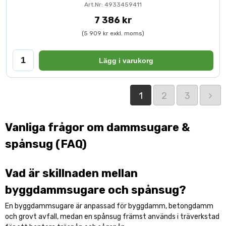
Art.Nr: 4933459411
7 386 kr
(5 909 kr exkl. moms)
Lägg i varukorg
1
2
3
Vanliga frågor om dammsugare &
spånsug (FAQ)
Vad är skillnaden mellan
byggdammsugare och spånsug?
En byggdammsugare är anpassad för byggdamm, betongdamm
och grovt avfall, medan en spånsug främst används i träverkstad