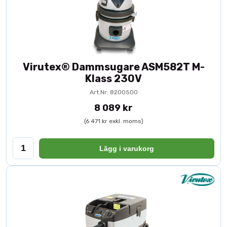
Virutex® Dammsugare ASM582T M-
Klass 230V
Art.Nr: 8200500
8 089 kr
(6 471 kr exkl. moms)
Lägg i varukorg