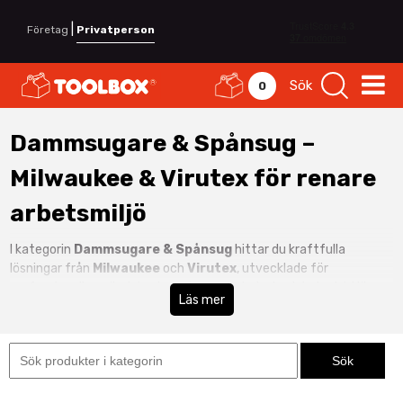
|
Företag
Privatperson
Sök
0
Dammsugare & Spånsug –
Milwaukee & Virutex för renare
arbetsmiljö
I kategorin
Dammsugare & Spånsug
hittar du kraftfulla
lösningar från
Milwaukee
och
Virutex
, utvecklade för
professionell användning inom bygg, verkstad och industri. Här
Läs mer
finns
byggdammsugare
,
industridammsugare
,
grovdammsugare
,
dammutsug
och
spånsug
för effektiv
hantering av damm och spån.
En effektiv
dammsugare för bygg
minskar exponering för
skadligt damm, förbättrar arbetsmiljön och skyddar både