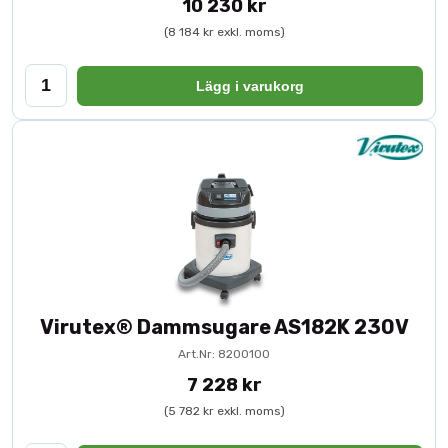
10 230 kr
(8 184 kr exkl. moms)
Lägg i varukorg
Virutex® Dammsugare AS182K 230V
Art.Nr: 8200100
7 228 kr
(5 782 kr exkl. moms)