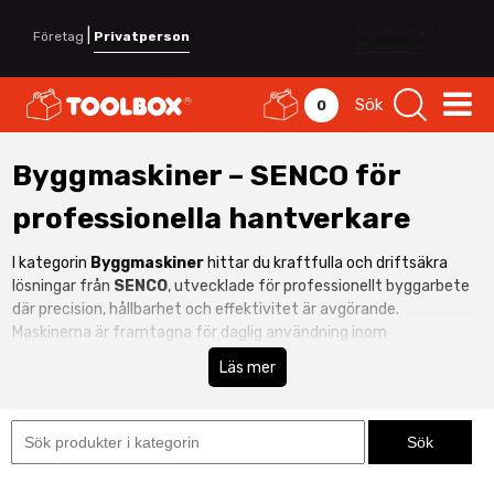
|
Företag
Privatperson
Sök
0
Byggmaskiner – SENCO för
professionella hantverkare
I kategorin
Byggmaskiner
hittar du kraftfulla och driftsäkra
lösningar från
SENCO
, utvecklade för professionellt byggarbete
där precision, hållbarhet och effektivitet är avgörande.
Maskinerna är framtagna för daglig användning inom
stomresning, montage, snickeri och entreprenad.
Läs mer
SENCO är känt för robust konstruktion, hög prestanda och pålitlig
drift även i krävande miljöer. Oavsett om du arbetar med
träkonstruktioner, montage eller byggproduktion får du maskiner
som levererar jämn kraft och lång livslängd. Se även hela vårt
sortiment inom
Maskiner & Elverktyg
för fler professionella