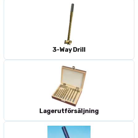
rabatter på exempelvis
maskiner och elverktyg
,
CNC-verktyg
samt
arbetskläder och skor
.
Oavsett om du söker billigare verktyg för verkstaden eller
kampanjpriser på arbetsutrustning är fyndhörnan rätt plats att
börja.
Rea på verktyg och maskiner
3-Way Drill
Utgående modeller
Kampanjpriser för yrkesbruk
Begränsat antal – först till kvarn
Håll utkik regelbundet – nya fynd kan dyka upp när som helst.
Lagerutförsäljning