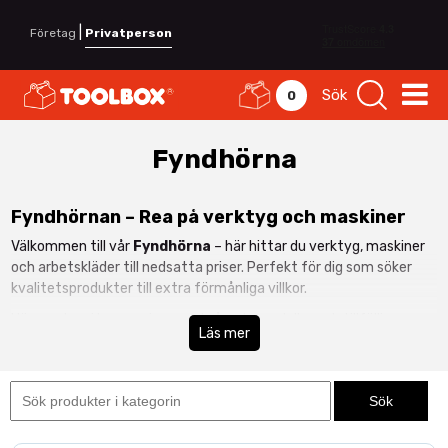
|
Företag
Privatperson
Sök
0
Fyndhörna
Fyndhörnan – Rea på verktyg och maskiner
Välkommen till vår
Fyndhörna
– här hittar du verktyg, maskiner
och arbetskläder till nedsatta priser. Perfekt för dig som söker
kvalitetsprodukter till extra förmånliga villkor.
Här samlar vi kampanjvaror, utgående modeller och tillfälliga
Läs mer
erbjudanden. Det är samma professionella kvalitet – bara till
bättre pris.
Fynda maskiner, verktyg och arbetskläder
Sortimentet i fyndhörnan uppdateras löpande. Du kan hitta