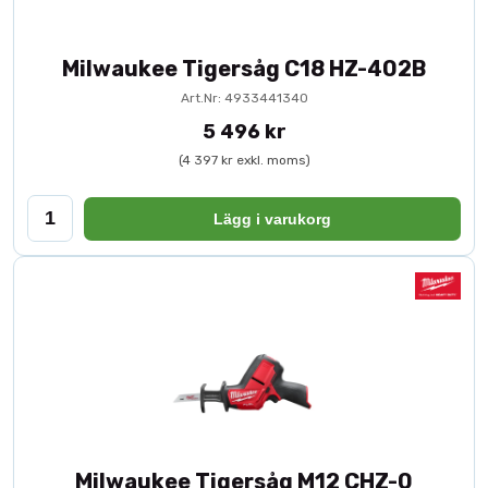
Milwaukee Tigersåg C18 HZ-402B
Art.Nr: 4933441340
5 496 kr
(4 397 kr exkl. moms)
Lägg i varukorg
Milwaukee Tigersåg M12 CHZ-0