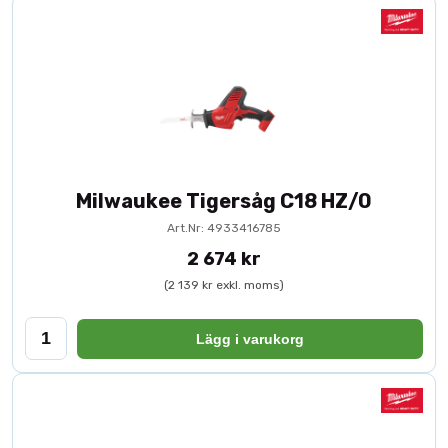
Milwaukee Tigersåg C18 HZ/0
Art.Nr: 4933416785
2 674 kr
(2 139 kr exkl. moms)
Lägg i varukorg