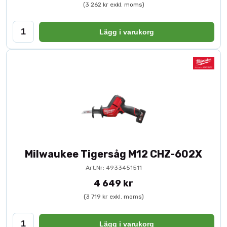
(3 262 kr exkl. moms)
Lägg i varukorg
Milwaukee Tigersåg M12 CHZ-602X
Art.Nr: 4933451511
4 649 kr
(3 719 kr exkl. moms)
Lägg i varukorg