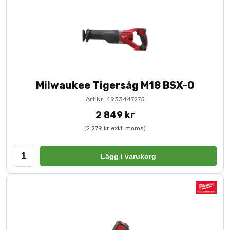
Milwaukee Tigersåg M18 BSX-0
Art.Nr: 4933447275
2 849 kr
(2 279 kr exkl. moms)
Lägg i varukorg