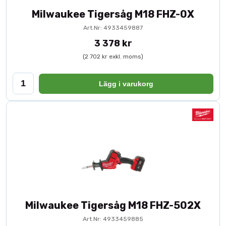
Milwaukee Tigersåg M18 FHZ-0X
Art.Nr: 4933459887
3 378 kr
(2 702 kr exkl. moms)
Lägg i varukorg
Milwaukee Tigersåg M18 FHZ-502X
Art.Nr: 4933459885