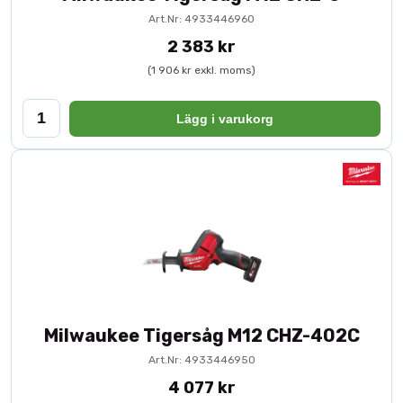
Art.Nr: 4933446960
2 383 kr
(1 906 kr exkl. moms)
Lägg i varukorg
Milwaukee Tigersåg M12 CHZ-402C
Art.Nr: 4933446950
4 077 kr