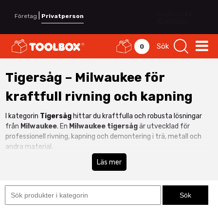
|
Företag
Privatperson
Sök
0
Tigersåg – Milwaukee för
kraftfull rivning och kapning
I kategorin
Tigersåg
hittar du kraftfulla och robusta lösningar
från
Milwaukee
. En
Milwaukee tigersåg
är utvecklad för
professionell rivning, kapning och demontering i trä, metall och
andra material.
Milwaukee erbjuder både
M12 tigersåg
för smidiga servicejobb
Läs mer
och kraftfulla
M18 tigersågar
för krävande rivningsarbete. En
batteridriven tigersåg
ger maximal mobilitet utan kabel och
är perfekt på byggarbetsplatser. Se även vårt sortiment av
tigersågblad
för optimal kapkapacitet och livslängd.