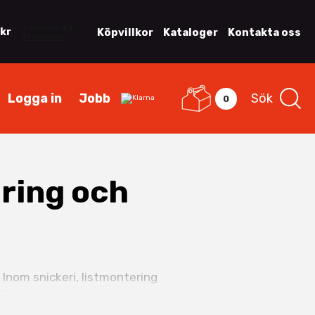
 kr
Köpvillkor
Kataloger
Kontakta oss
Logga in
Jobb
Sök
0
ering och
 Inom snickeri, listmontering
llbart resultat.