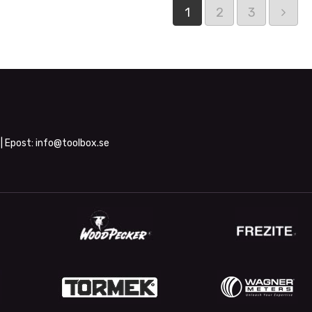
1
2
3
| Epost:
info@toolbox.se