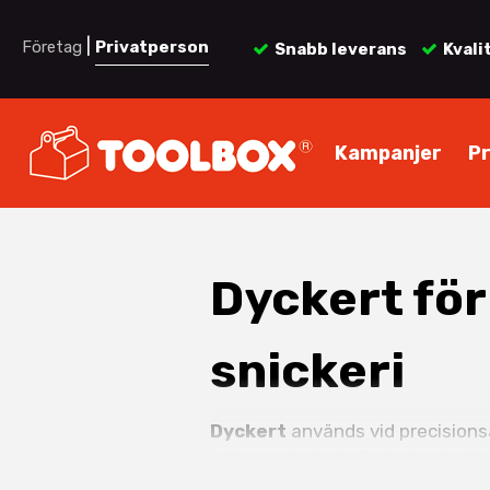
|
Företag
Privatperson
Snabb leverans
Kvali
Kampanjer
P
Dyckert för
snickeri
Dyckert
används vid precisionsa
och panelarbete är dyckert ett s