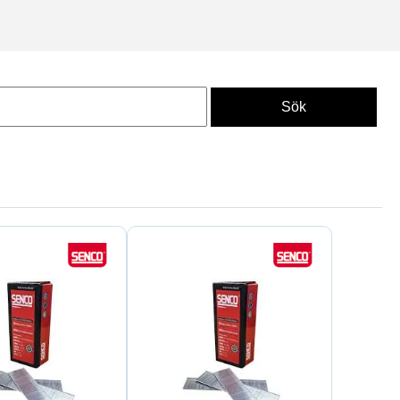
bygg, verkstad och industri.
ästan osynlig infästning. Den
imensioner. Rätt val av dyckert