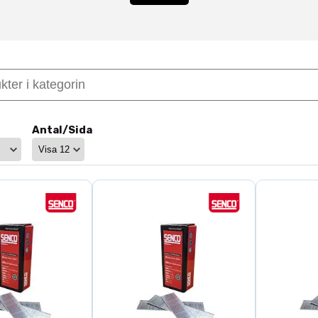
anpassad för
spikpistol
och professionell användning inom 
 panel och finsnickeri
ch mindre trädetaljer används dyckert för att skapa en n
kan på materialet och minskar behovet av efterarbete.
en se vårt sortiment av
byggskruv
och annan
infästning
.
Antal/Sida
för spikpistol
la med vanliga
spikpistoler
och finns i olika längder och d
tan att spräcka träet.
ng
ner & elverktyg
för rätt utrustning.