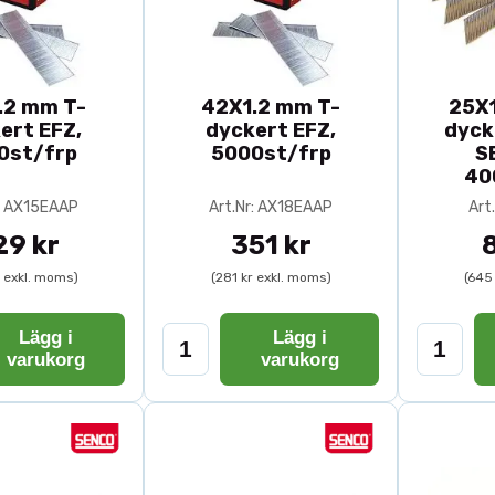
n dyckert och vanlig spik?
r diskret infästning än traditionell spik. Den används f
.2 mm T-
42X1.2 mm T-
25X
ert EFZ,
dyckert EFZ,
dyck
ska jag välja?
0st/frp
5000st/frp
S
ialets tjocklek. En tumregel är att dyckerten ska gå till
40
n att tränga igenom.
r: AX15EAAP
Art.Nr: AX18EAAP
Art
29 kr
351 kr
spikpistoler?
r exkl. moms)
(281 kr exkl. moms)
(645
yp och dimension som är kompatibel med din spikpistol för 
Lägg i
Lägg i
varukorg
varukorg