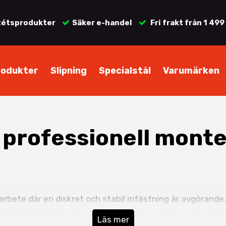
tétsprodukter
Säker e-handel
Fri frakt från 1 499
rodukter
Slipning
Specialstål
Varumärken
 professionell mont
rbete där en diskret och stabil infästning är avgörande.
jälvklart val för yrkesproffs som kräver ett snyggt och hå
Läs mer