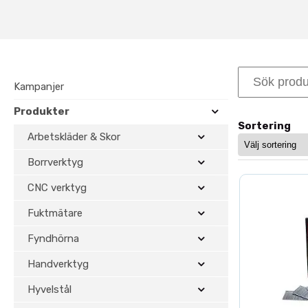
Hos Toolbox hittar du dyckert 
Dyckert för lister,
Vid montering av lister, panel o
Kampanjer
smala spiken ger minimal påver
Produkter
För grövre infästning kan du äv
Sortering
Arbetskläder & Skor
Dyckert anpassad 
Borrverktyg
Våra dyckertspikar är kompatib
CNC verktyg
säkerställer stabil infästning u
Fuktmätare
Diskret och snygg infästni
Fyndhörna
Effektiv montering
Minimal efterbearbetning
Handverktyg
Professionell finish
Hyvelstål
Se även vårt sortiment av
maski