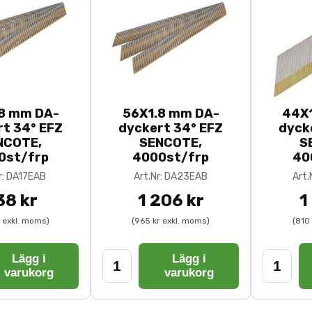
8 mm DA-
56X1.8 mm DA-
44X1
t 34° EFZ
dyckert 34° EFZ
dyck
NCOTE,
SENCOTE,
S
0st/frp
4000st/frp
40
r: DA17EAB
Art.Nr: DA23EAB
Art.
38 kr
1 206 kr
1
r exkl. moms)
(965 kr exkl. moms)
(810
Lägg i
Lägg i
varukorg
varukorg