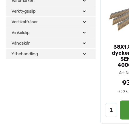
Varumärken
Verktygsslip
Vertikalfräsar
Vinkelslip
Vändskär
38X1.
dycker
Ytbehandling
SE
400
Art.N
9
(750 k