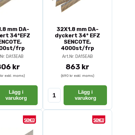
rämst vid list- och panelmontage
1.8 mm DA-
32X1.8 mm DA-
ert 34°EFZ
dyckert 34° EFZ
ENCOTE,
SENCOTE,
räckligt djupt in i underlaget
00st/frp
4000st/frp
.Nr: DA13EAB
Art.Nr: DA15EAB
806 kr
863 kr
 kr exkl. moms)
(690 kr exkl. moms)
att säkerställa korrekt funktion
Lägg i
Lägg i
varukorg
varukorg