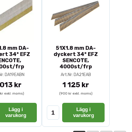
.8 mm DA-
51X1.8 mm DA-
ert 34° EFZ
dyckert 34° EFZ
ENCOTE,
SENCOTE,
00st/frp
4000st/frp
Nr: DA19EABN
Art.Nr: DA21EAB
 013 kr
1 125 kr
 kr exkl. moms)
(900 kr exkl. moms)
Lägg i
Lägg i
varukorg
varukorg