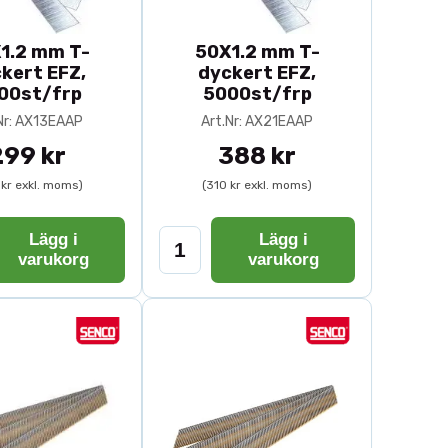
1.2 mm T-
50X1.2 mm T-
kert EFZ,
dyckert EFZ,
anpassade för professionella
00st/frp
5000st/frp
Nr: AX13EAAP
Art.Nr: AX21EAAP
299 kr
388 kr
och panelmontage.
 dig.
 kr exkl. moms)
(310 kr exkl. moms)
Lägg i
Lägg i
varukorg
varukorg
fästning som kombinerar
oriterar precision och