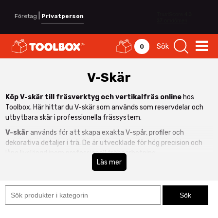
|
Företag
Privatperson
Sök
0
V-Skär
Köp V-skär till fräsverktyg och vertikalfräs online
hos
Toolbox. Här hittar du V-skär som används som reservdelar och
utbytbara skär i professionella frässystem.
V-skär
används för att skapa exakta V-spår, profiler och
dekorativa detaljer i trä. De är utvecklade för hög precision och
lång livslängd inom professionell träbearbetning.
Läs mer
V-skär för vertikalfräs och frässystem
Våra V-skär är anpassade för användning tillsammans med
vertikalfräsar
och olika frässystem. De kan även användas i
modulära lösningar såsom
Universalkutter TB90
beroende på