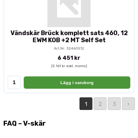
Vändskär Brück komplett sats 460, 12
EWM KOB +2 MT Self Set
Art.Nr: 32460S12
6 451 kr
(5 161 kr exkl. moms)
Lägg i varukorg
1
2
3
FAQ – V-skär