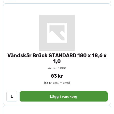
Att använda rätt V-skär är avgörande för att uppnå rena snitt,
exakt vinkel och hög ytfinish. Våra V-skär är utvecklade för
yrkesproffs inom snickeri, bygg och industriell produktion.
Beställ dina
V-skär
online hos Toolbox och säkerställ maximal
precision i din fräsbearbetning.
Vändskär Brück STANDARD 180 x 18,6 x
1,0
Art.Nr: 11180
83 kr
(66 kr exkl. moms)
Lägg i varukorg