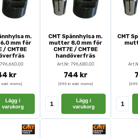
nnhylsa m.
CMT Spännhylsa m.
CMT Sp
6,0 mm för
mutter 8,0 mm för
mutt
 / CMT8E
CMT7E / CMT8E
överfräs
handöverfräs
: 796,660,00
Art.Nr: 796,680,00
Art.
44 kr
744 kr
r exkl. moms)
(595 kr exkl. moms)
(595
Lägg i
Lägg i
varukorg
varukorg