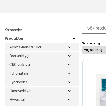
Hög precision vid
En korrekt spännhylsa säkerstäl
jämnare bearbetning vid allt frå
innebär rätt spännhylsa högre pr
Kampanjer
Spännhylsor för C
Produkter
Sortering
Sortimentet omfattar spännhylso
Arbetskläder & Skor
såväl handöverfräsar som CNC-m
Borrverktyg
Kombinera gärna med rätt chuck
CNC verktyg
Professionella lös
Fuktmätare
Toolbox erbjuder noggrant utval
Fyndhörna
använda rätt spännhylsa tillsa
Handverktyg
utnyttjas fullt ut även vid kräv
Hyvelstål
Komplettera med våra produkte