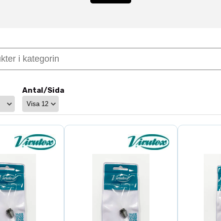
 verktygsinfästning
ler att fräsverktyget centreras med hög precision. Detta
n profilfräsning och notfräsning till CNC-bearbetning. F
oduktivitet och bättre slutresultat.
NC och överfräsar
Antal/Sida
r i flera dimensioner och standarder för olika maskine
askiner där exakt verktygscentrering är avgörande för 
 och verktygssystem för maximal precision.
ningar för industri och snickeri
da spännhylsor för yrkesanvändare inom snickeri, träindu
mmans med kvalitetsverktyg minskar slitaget samtidig
ande produktion.
r inom
Chuckar
,
Spiralfräsar
,
Profilfräsar
,
Solid spiralfräs
,