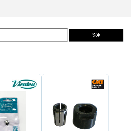
 minskar vibrationer och ger
ör professionella användare
r och verktygssystem. De passar
repeterbar bearbetning.
stri och tillverkning. Genom att
t som maskinens prestanda
Tillbehör
samt hela kategorin