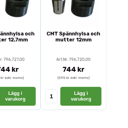
ännhylsa och
CMT Spännhylsa och
er 12,7mm
mutter 12mm
Nr: 796,727,00
Art.Nr: 796,720,00
744 kr
744 kr
 kr exkl. moms)
(595 kr exkl. moms)
Lägg i
Lägg i
varukorg
varukorg