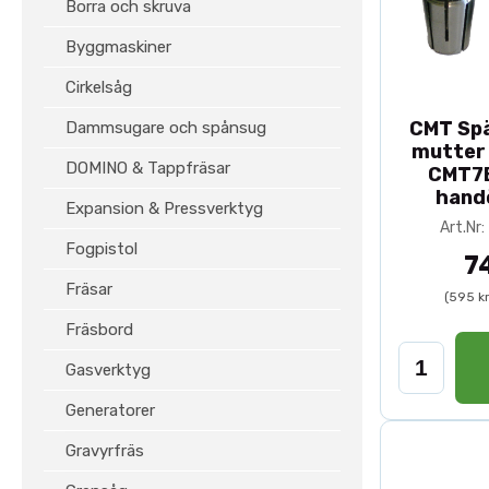
Borra och skruva
Byggmaskiner
Cirkelsåg
CMT Spä
Dammsugare och spånsug
mutter 
DOMINO & Tappfräsar
CMT7E
hand
Expansion & Pressverktyg
Art.Nr
Fogpistol
7
Fräsar
(595 k
Fräsbord
Gasverktyg
Generatorer
Gravyrfräs