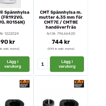
x® Spännhylsa
CMT Spännhylsa m.
(FR192VG,
mutter 6,35 mm för
VG, RO156N)
CMT7E / CMT8E
handöverfräs
.Nr: 1222024
Art.Nr: 796,664,00
190 kr
744 kr
 kr exkl. moms)
(595 kr exkl. moms)
Lägg i
Lägg i
varukorg
varukorg