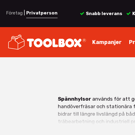
|
Företag
Privatperson
Snabb leverans
K
Kampanjer
P
Spännhylsor
används för att g
handöverfräsar och stationära f
bidrar till längre livslängd på 
träbearbetning och industriell 