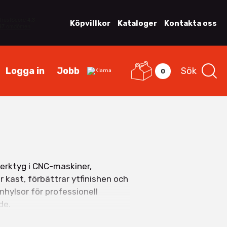
Köpvillkor
Kataloger
Kontakta oss
Logga in
Jobb
Sök
0
erktyg i CNC-maskiner,
kast, förbättrar ytfinishen och
nhylsor för professionell
de.