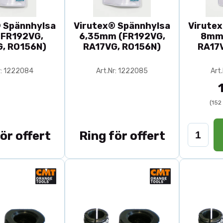
 Spännhylsa
Virutex® Spännhylsa
Virute
FR192VG,
6,35mm (FR192VG,
8mm 
, RO156N)
RA17VG, RO156N)
RA17
r: 1222084
Art.Nr: 1222085
Art
(152
ör offert
Ring för offert