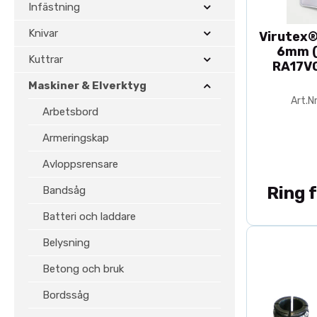
CNC-verktyg
.
Infästning
Knivar
Virutex®
6mm (
Kuttrar
RA17VG
Maskiner & Elverktyg
Art.N
Arbetsbord
Armeringskap
Avloppsrensare
Ring f
Bandsåg
Batteri och laddare
Belysning
Betong och bruk
Bordssåg