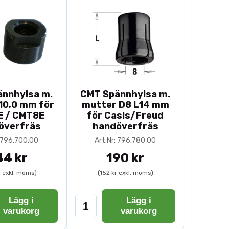
nnhylsa m.
CMT Spännhylsa m.
10,0 mm för
mutter D8 L14 mm
 / CMT8E
för Casls/Freud
överfräs
handöverfräs
: 796,700,00
Art.Nr: 796,780,00
44 kr
190 kr
r exkl. moms)
(152 kr exkl. moms)
Lägg i
Lägg i
varukorg
varukorg