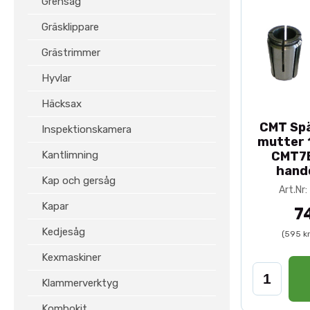
Grensåg
Gräsklippare
Grästrimmer
Hyvlar
Häcksax
CMT Spä
Inspektionskamera
mutter 
Kantlimning
CMT7E
hand
Kap och gersåg
Art.Nr
Kapar
7
Kedjesåg
(595 k
Kexmaskiner
Klammerverktyg
Kombokit