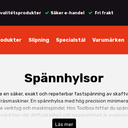
valitétsprodukter
Säker e-handel
Fri frakt
rodukter
Slipning
Specialstål
Varumärken
Spännhylsor
e en säker, exakt och repeterbar fastspänning av skaftv
räsmaskiner. En spännhylsa med hög precision minimerar 
både verktyg och maskinspindel. Hos Toolbox hittar du spän
produktion där driftsäkerhet och noggrannhet är avgöran
Läs mer