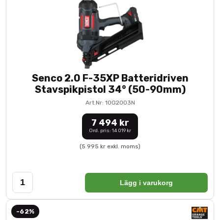
Senco 2.0 F-35XP Batteridriven
Stavspikpistol 34° (50-90mm)
Art.Nr: 10G2003N
7 494 kr
Ord. pris: 14 019 kr
(5 995 kr exkl. moms)
Lägg i varukorg
-62%