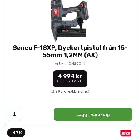
Senco F-18XP, Dyckertpistol från 15-
55mm 1,2MM (AX)
Art.Nr: 10M2001N
4 994 kr
Ord. pris: 13 119 kr
(3 995 kr exkl. moms)
Lägg i varukorg
-47%