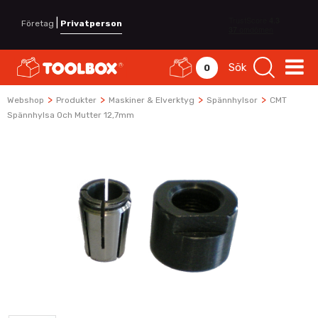
|
Företag
Privatperson
Sök
0
>
>
>
>
Webshop
Produkter
Maskiner & Elverktyg
Spännhylsor
CMT
Spännhylsa Och Mutter 12,7mm