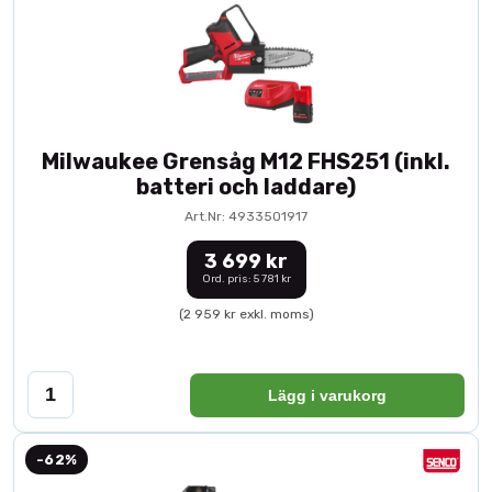
Milwaukee Grensåg M12 FHS251 (inkl.
batteri och laddare)
Art.Nr: 4933501917
3 699 kr
Ord. pris: 5 781 kr
(2 959 kr exkl. moms)
Lägg i varukorg
-62%