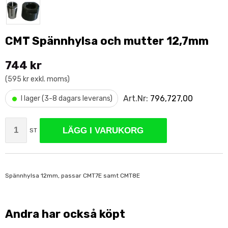
CMT Spännhylsa och mutter 12,7mm
744 kr
(595 kr exkl. moms)
•
Art.Nr:
796,727,00
I lager (3-8 dagars leverans)
LÄGG I VARUKORG
ST
Spännhylsa 12mm, passar CMT7E samt CMT8E
Andra har också köpt