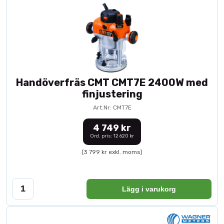
Handöverfräs CMT CMT7E 2400W med
finjustering
Art.Nr: CMT7E
4 749 kr
Ord. pris: 12 620 kr
(3 799 kr exkl. moms)
Lägg i varukorg