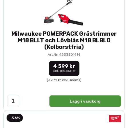
Milwaukee POWERPACK Grästrimmer
M18 BLLT och Lövblås M18 BLBLO
(Kolborstfria)
Art.Nr: 4933501914
4 599 kr
Ord. pris: 6 531 kr
(3 679 kr exkl. moms)
Lägg i varukorg
-36%