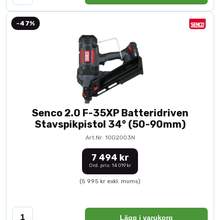
-47%
Senco 2.0 F-35XP Batteridriven
Stavspikpistol 34° (50-90mm)
Art.Nr: 10G2003N
7 494 kr
Ord. pris: 14 019 kr
(5 995 kr exkl. moms)
Lägg i varukorg