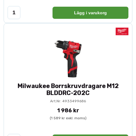
Lägg i varukorg
Milwaukee Borrskruvdragare M12
BLDDRC-202C
Art.Nr: 4933499686
1 986 kr
(1 589 kr exkl. moms)