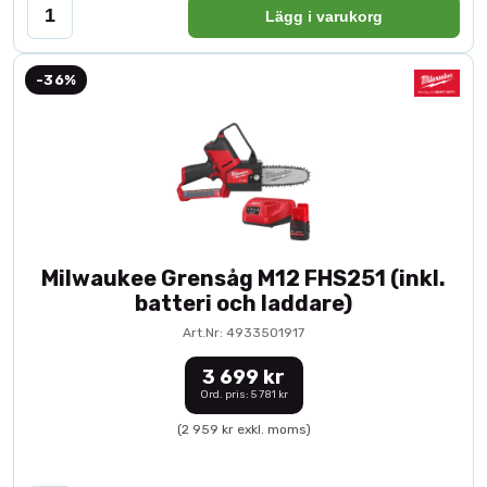
Lägg i varukorg
-36%
Milwaukee Grensåg M12 FHS251 (inkl.
batteri och laddare)
Art.Nr: 4933501917
3 699 kr
Ord. pris: 5 781 kr
(2 959 kr exkl. moms)