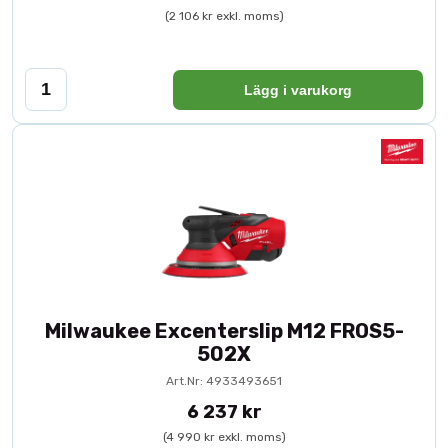
(2 106 kr exkl. moms)
Lägg i varukorg
Milwaukee Excenterslip M12 FROS5-
502X
Art.Nr: 4933493651
6 237 kr
(4 990 kr exkl. moms)