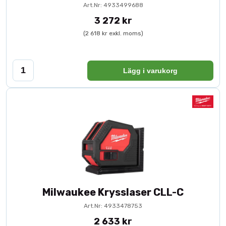
Art.Nr: 4933499688
3 272 kr
(2 618 kr exkl. moms)
Lägg i varukorg
Milwaukee Krysslaser CLL-C
Art.Nr: 4933478753
2 633 kr