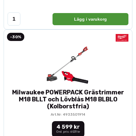
Lägg i varukorg
-30%
Milwaukee POWERPACK Grästrimmer
M18 BLLT och Lövblås M18 BLBLO
(Kolborstfria)
Art.Nr: 4933501914
4 599 kr
Ord. pris: 6 531 kr