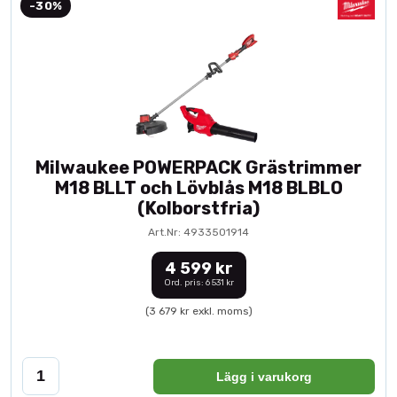
-30%
Milwaukee POWERPACK Grästrimmer
M18 BLLT och Lövblås M18 BLBLO
(Kolborstfria)
Art.Nr: 4933501914
4 599 kr
Ord. pris: 6 531 kr
(3 679 kr exkl. moms)
Lägg i varukorg