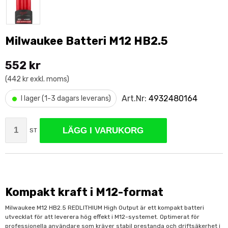
Milwaukee Batteri M12 HB2.5
552 kr
(442 kr exkl. moms)
•
Art.Nr:
4932480164
I lager (1-3 dagars leverans)
LÄGG I VARUKORG
ST
Kompakt kraft i M12-format
Milwaukee M12 HB2.5 REDLITHIUM High Output är ett kompakt batteri
utvecklat för att leverera hög effekt i M12-systemet. Optimerat för
professionella användare som kräver stabil prestanda och driftsäkerhet i