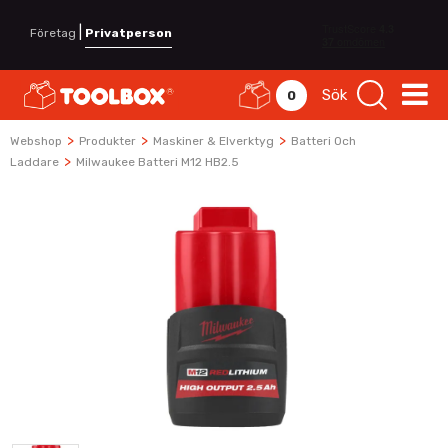
|
Företag
Privatperson
Sök
0
>
>
>
Webshop
Produkter
Maskiner & Elverktyg
Batteri Och
>
Laddare
Milwaukee Batteri M12 HB2.5