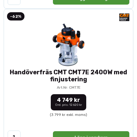
-62%
Handöverfräs CMT CMT7E 2400W med
finjustering
Art.Nr: CMT7E
4 749 kr
Ord. pris: 12 620 kr
(3 799 kr exkl. moms)