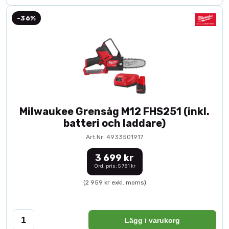
-36%
Milwaukee Grensåg M12 FHS251 (inkl.
batteri och laddare)
Art.Nr: 4933501917
3 699 kr
Ord. pris: 5 781 kr
(2 959 kr exkl. moms)
Lägg i varukorg