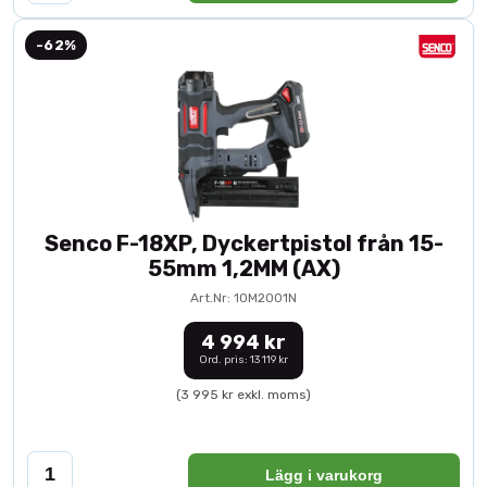
-62%
Senco F-18XP, Dyckertpistol från 15-
55mm 1,2MM (AX)
Art.Nr: 10M2001N
4 994 kr
Ord. pris: 13 119 kr
(3 995 kr exkl. moms)
Lägg i varukorg