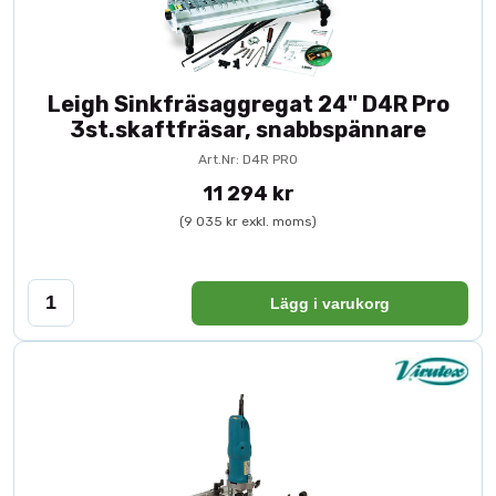
Leigh Sinkfräsaggregat 24" D4R Pro
3st.skaftfräsar, snabbspännare
Art.Nr: D4R PRO
11 294 kr
(9 035 kr exkl. moms)
Lägg i varukorg