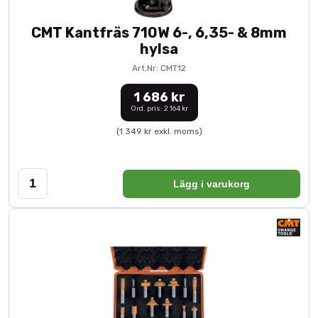
CMT Kantfräs 710W 6-, 6,35- & 8mm
hylsa
Art.Nr: CMT12
1 686 kr
Ord. pris: 2 164 kr
(1 349 kr exkl. moms)
Lägg i varukorg