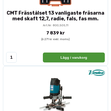
CMT Frässtålset 13 vanligaste fräsarna
med skaft 12,7, radie, fals, fas mm.
Art.Nr: 800,505,11
7 839 kr
(6 271 kr exkl. moms)
Lägg i varukorg