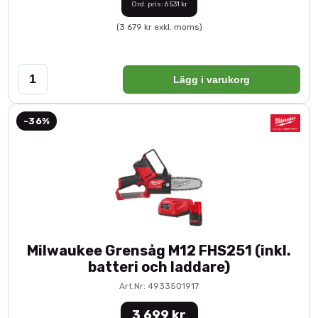
Ord. pris: 6 531 kr
(3 679 kr exkl. moms)
Lägg i varukorg
-36%
Milwaukee Grensåg M12 FHS251 (inkl.
batteri och laddare)
Art.Nr: 4933501917
3 699 kr