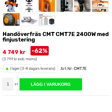
Handöverfräs CMT CMT7E 2400W med
finjustering
-62%
4 749 kr
(3 799 kr exkl. moms)
•
Art.Nr:
CMT7E
I lager (3-8 dagars leverans)
LÄGG I VARUKORG
ST