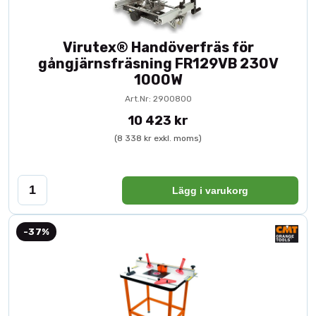
Virutex® Handöverfräs för
gångjärnsfräsning FR129VB 230V
1000W
Art.Nr: 2900800
10 423 kr
(8 338 kr exkl. moms)
Lägg i varukorg
-37%