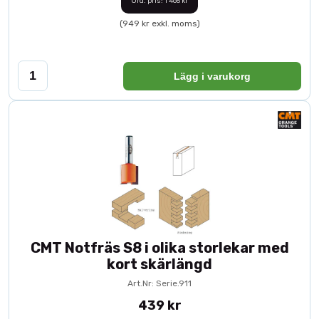
Ord. pris: 1 465 kr
(949 kr exkl. moms)
Lägg i varukorg
CMT Notfräs S8 i olika storlekar med
kort skärlängd
Art.Nr: Serie.911
439 kr