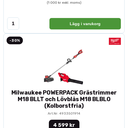
(1 000 kr exkl. moms)
Lägg i varukorg
-30%
Milwaukee POWERPACK Grästrimmer
M18 BLLT och Lövblås M18 BLBLO
(Kolborstfria)
Art.Nr: 4933501914
4 599 kr