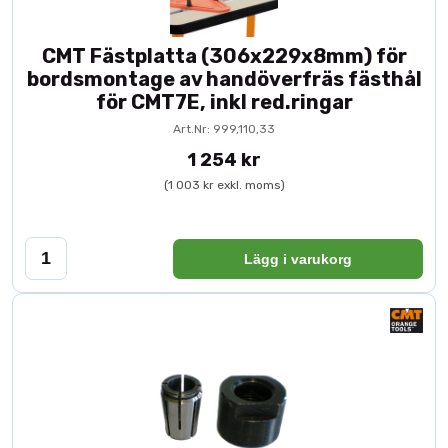
CMT Fästplatta (306x229x8mm) för
bordsmontage av handöverfräs fästhål
för CMT7E, inkl red.ringar
Art.Nr: 999,110,33
1 254 kr
(1 003 kr exkl. moms)
Lägg i varukorg