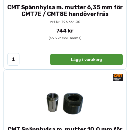
CMT Spännhylsa m. mutter 6,35 mm för
CMT7E / CMT8E handöverfräs
Art.Nr: 796,664,00
744 kr
(595 kr exkl. moms)
Lägg i varukorg
CMT Spännhylsa m. mutter 10,0 mm för