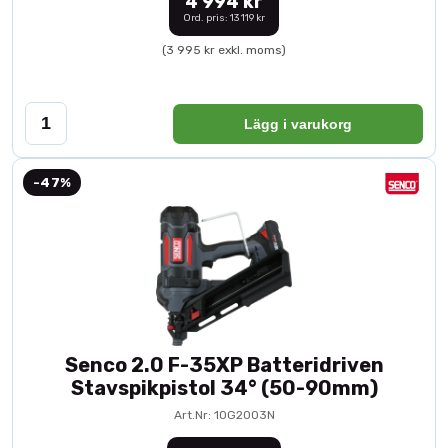
4 994 kr
Ord. pris: 13 119 kr
(3 995 kr exkl. moms)
Lägg i varukorg
-47%
Senco 2.0 F-35XP Batteridriven
Stavspikpistol 34° (50-90mm)
Art.Nr: 10G2003N