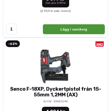
Ord. pris: 5 781 kr
(2 959 kr exkl. moms)
Lägg i varukorg
-62%
Senco F-18XP, Dyckertpistol från 15-
55mm 1,2MM (AX)
Art.Nr: 10M2001N