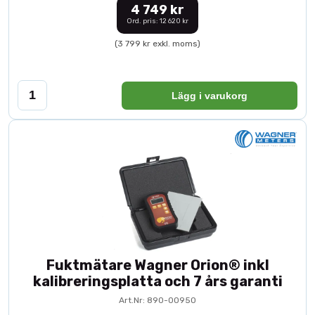
4 749 kr
Ord. pris: 12 620 kr
(3 799 kr exkl. moms)
Lägg i varukorg
Fuktmätare Wagner Orion® inkl
kalibreringsplatta och 7 års garanti
Art.Nr: 890-00950