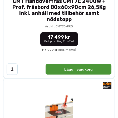
CMT Handöverfräs CMT7E 2400W +
Prof. fräsbord 80x60x90cm 26,5Kg
inkl. anhåll med tillbehör samt
nödstopp
Art.Nr: CMT7E-PRO
17 499 kr
Ord. pris: Ring för offert
(13 999 kr exkl. moms)
Lägg i varukorg