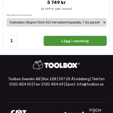
5 749 kr
(4 599 kr exkl. moms)
Välj bland 5 varianter:
Lägg i varukorg
Toolbox Sweden AB | Box 228 | 597 25 Åtvidaberg | Telefon:
0120-854 50
| Fax:
0120-854 69
| Epost:
info@toolbox.se