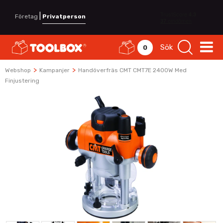
|
Företag
Privatperson
Sök
0
>
>
Webshop
Kampanjer
Handöverfräs CMT CMT7E 2400W Med
Finjustering