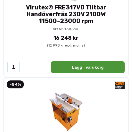
Virutex® FRE317VD Tiltbar
Handöverfräs 230V 2100W
11500~23000 rpm
Art.Nr: 1700900
16 248 kr
(12 998 kr exkl. moms)
Lägg i varukorg
-54%