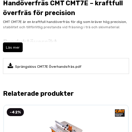
Handöverfräs CMT CMT7E – kraftfull
överfräs för precision
CMT CMT7E är en kraftfull handöverfräs för dig som kräver hög precision,
stabilitet och tillförlitlig prestanda vid fräsning i trä och skivmaterial.
Produktöversikt
Läs mer
Denna uppdaterade version av CMT7E är utrustad med en stark 2400W-
motor och oändlig finjustering för exakt djupinställning. Den utvidgade
bottenplattan ger extra stabilitet och kontroll, även vid krävande arbeten.
Sprängskiss CMT7E Överhandsfräs.pdf
Fördelar med CMT CMT7E
handöverfräs
Relaterade produkter
Kraftfull motor på 2400W för tunga fräsarbeten
Oändlig finjustering för maximal precision
Utvidgad bottenplatta med justerbar skiva
-42%
Inkluderar spännhylsor för 8 mm och 12 mm
Enkel åtkomst för byte av kolborstar