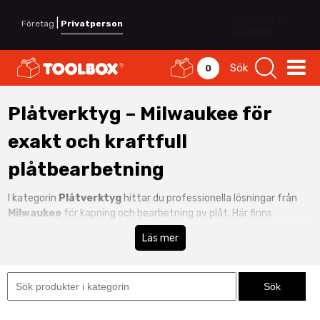
|
Företag
Privatperson
Sök
0
Plåtverktyg – Milwaukee för
exakt och kraftfull
plåtbearbetning
I kategorin
Plåtverktyg
hittar du professionella lösningar från
Milwaukee
för kapning och bearbetning av plåt. Här finns
batteridriven plåtsax
,
nibblingsmaskin
och andra verktyg
Läs mer
anpassade för ventilation, bygg och industri.
Milwaukee erbjuder både
M12 plåtsax
för smidiga servicejobb och
kraftfulla
M18 plåtverktyg
för mer krävande applikationer. Med
hög kapkapacitet och ergonomisk design får du rena snitt i
stålplåt, aluminium och andra metallmaterial. Se även hela vårt