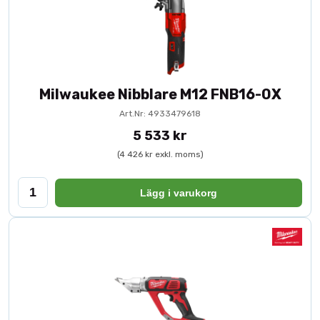
Milwaukee Nibblare M12 FNB16-0X
Art.Nr: 4933479618
5 533 kr
(4 426 kr exkl. moms)
Lägg i varukorg