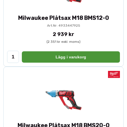
Milwaukee Plåtsax M18 BMS12-0
Art.Nr: 4933447925
2 939 kr
(2 351 kr exkl. moms)
Lägg i varukorg
Milwaukee Plåtsax M18 BMS20-0