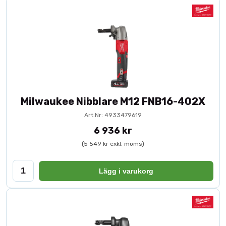
Milwaukee Nibblare M12 FNB16-402X
Art.Nr: 4933479619
6 936 kr
(5 549 kr exkl. moms)
Lägg i varukorg