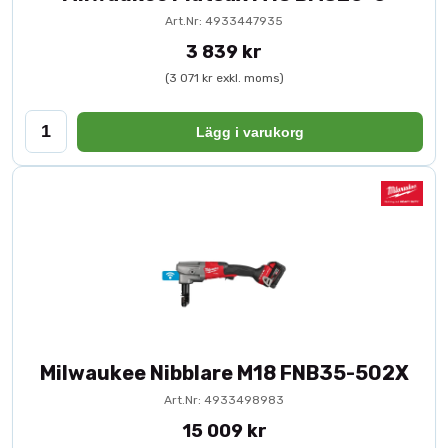
Art.Nr: 4933447935
3 839 kr
(3 071 kr exkl. moms)
Lägg i varukorg
Milwaukee Nibblare M18 FNB35-502X
Art.Nr: 4933498983
15 009 kr