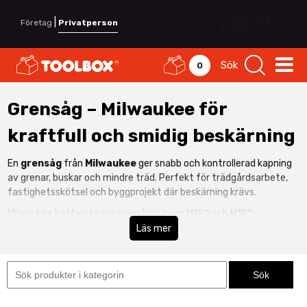
|
Företag
Privatperson
Sök
0
Grensåg – Milwaukee för
kraftfull och smidig beskärning
En
grensåg
från
Milwaukee
ger snabb och kontrollerad kapning
av grenar, buskar och mindre träd. Perfekt för trädgårdsarbete,
fastighetsskötsel och byggprojekt där beskärning krävs.
Milwaukee batteridrivna grensågar inom M12™ och M18™-
plattformen levererar hög kapkraft i kompakt format. Du får
Läs mer
sladdlös frihet, låg vikt och effektiv prestanda – idealiskt för
arbete i trånga utrymmen eller på höjd. Se hela vårt sortiment
inom
Maskiner & Elverktyg
för fler professionella maskiner.
Varför välja Milwaukee grensåg?