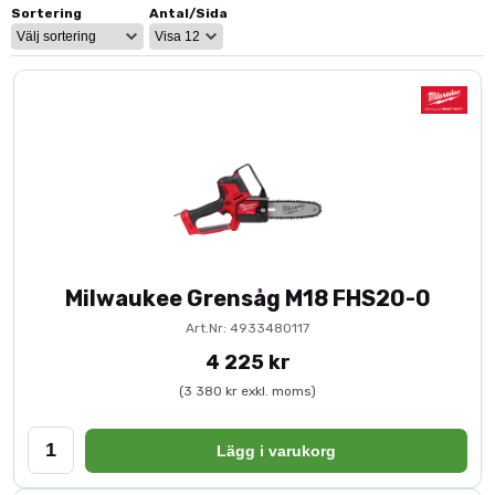
Sortering
Antal/Sida
Batteridriven frihet
– arbeta utan sladd.
Kompakt och lätt
– enkel att hantera.
Kraftfull kapkapacitet
– klarar grövre grenar.
Snabb kedjehastighet
– effektiv beskärning.
Utvecklad för professionellt bruk
– robust
konstruktion.
En
batteridriven grensåg
är ett effektivt alternativ till manuell
beskärning. Milwaukee kombinerar kraft och kontroll för säkrare
och snabbare arbete – oavsett om du är yrkesanvändare eller
arbetar med större trädgårdsprojekt.
Milwaukee Grensåg M18 FHS20-0
Art.Nr: 4933480117
4 225 kr
(3 380 kr exkl. moms)
Lägg i varukorg