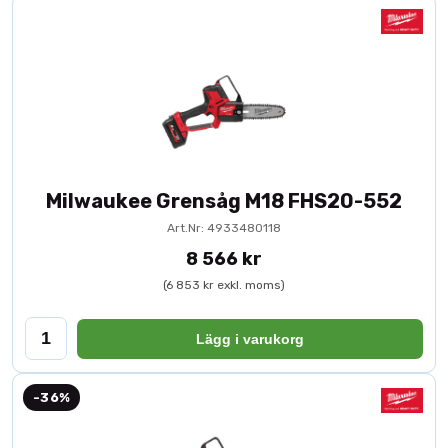
Milwaukee Grensåg M18 FHS20-552
Art.Nr: 4933480118
8 566 kr
(6 853 kr exkl. moms)
Lägg i varukorg
-36%