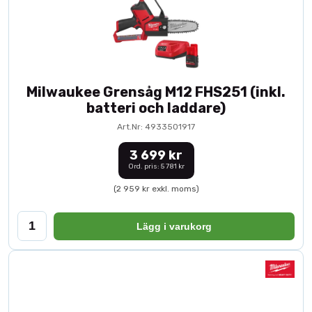
Milwaukee Grensåg M12 FHS251 (inkl.
batteri och laddare)
Art.Nr: 4933501917
3 699 kr
Ord. pris: 5 781 kr
(2 959 kr exkl. moms)
Lägg i varukorg