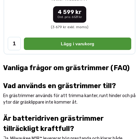
4 599 kr
Ord. pris: 6 531 kr
(3 679 kr exkl. moms)
Lägg i varukorg
Vanliga frågor om grästrimmer (FAQ)
Vad används en grästrimmer till?
En grästrimmer används för att trimma kanter, runt hinder och på
ytor där gräsklippare inte kommer åt.
Är batteridriven grästrimmer
tillräckligt kraftfull?
Ja, Milwaukee M18™ levererar hög prestanda och klarar både