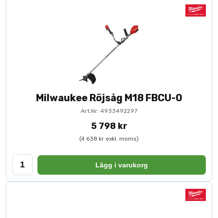
Milwaukee Röjsåg M18 FBCU-0
Art.Nr: 4933492297
5 798 kr
(4 638 kr exkl. moms)
Lägg i varukorg