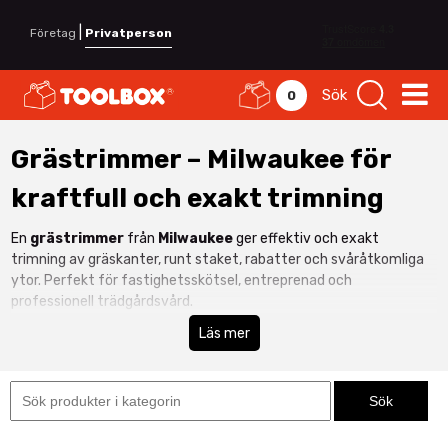
|
Företag
Privatperson
Sök
0
Grästrimmer – Milwaukee för
kraftfull och exakt trimning
En
grästrimmer
från
Milwaukee
ger effektiv och exakt
trimning av gräskanter, runt staket, rabatter och svåråtkomliga
ytor. Perfekt för fastighetsskötsel, entreprenad och
professionell trädgårdsvård.
Milwaukee M18™ batteridrivna grästrimmers kombinerar hög
Läs mer
prestanda, sladdlös frihet och låg ljudnivå. Du får kraft nog att
hantera både tätare gräs och grövre vegetation, samtidigt som
ergonomisk design minskar belastningen vid längre arbetspass. Se
hela vårt sortiment inom
Maskiner & Elverktyg
för fler
professionella lösningar.