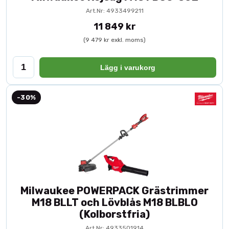
Art.Nr: 4933499211
11 849 kr
(9 479 kr exkl. moms)
Lägg i varukorg
-30%
Milwaukee POWERPACK Grästrimmer
M18 BLLT och Lövblås M18 BLBLO
(Kolborstfria)
Art.Nr: 4933501914