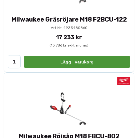
Milwaukee Gräsröjare M18 F2BCU-122
Art.Nr: 4933480860
17 233 kr
(13 786 kr exkl. moms)
Lägg i varukorg
Milwaukee Röjsåg M18 FBCU-802