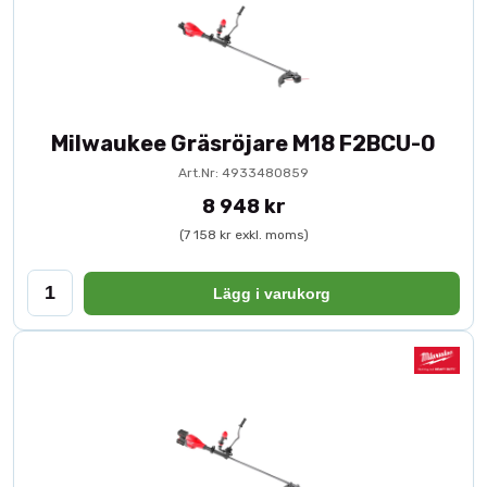
Milwaukee Gräsröjare M18 F2BCU-0
Art.Nr: 4933480859
8 948 kr
(7 158 kr exkl. moms)
Lägg i varukorg