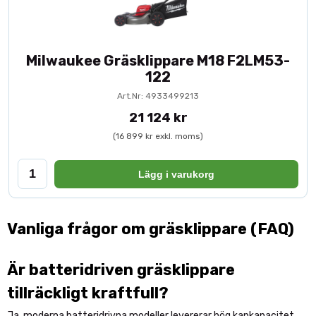
Milwaukee Gräsklippare M18 F2LM53-
122
Art.Nr: 4933499213
21 124 kr
(16 899 kr exkl. moms)
Lägg i varukorg
Vanliga frågor om gräsklippare (FAQ)
Är batteridriven gräsklippare
tillräckligt kraftfull?
Ja, moderna batteridrivna modeller levererar hög kapkapacitet