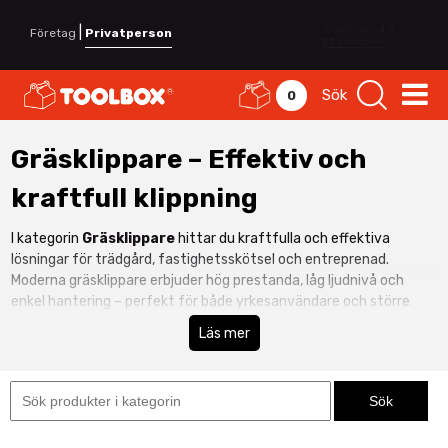
|
Företag
Privatperson
Sök
0
Gräsklippare – Effektiv och
kraftfull klippning
I kategorin
Gräsklippare
hittar du kraftfulla och effektiva
lösningar för trädgård, fastighetsskötsel och entreprenad.
Moderna gräsklippare erbjuder hög prestanda, låg ljudnivå och
enkel hantering – perfekt för både yrkesanvändare och större
privata ytor.
Läs mer
En
batteridriven gräsklippare
ger sladdlös frihet och jämn
klippning utan avgaser eller bränslehantering. Perfekt för
bostadsområden, skolor, fastigheter och byggprojekt där
mobilitet och miljöhänsyn är viktigt. Se även hela vårt sortiment
inom
Maskiner & Elverktyg
för fler professionella lösningar.