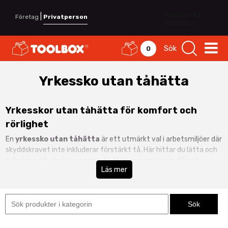
|
Företag
Privatperson
Sök
0
Yrkessko utan tåhätta
Yrkesskor utan tåhätta för komfort och
rörlighet
En
yrkessko utan tåhätta
är ett utmärkt val i arbetsmiljöer där
skyddskravet inte inkluderar förstärkt tå. Här hittar du lätta och
bekväma arbetsskor anpassade för lager, service, butik och
Läs mer
lättare industri.
Arbetsskor utan stålhätta erbjuder hög komfort, låg vikt och god
flexibilitet – perfekt för långa arbetsdagar där rörlighet är
viktigare än förstärkt skydd.