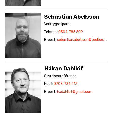
Sebastian Abelsson
Verktygsslipare
Telefon:
0504-785 509
E-post:
sebastian.abelsson@toolbox.se
Håkan Dahllöf
Styrelseordförande
Mobil:
0703-736 412
E-post:
hadahllof@gmail.com