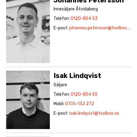
Johannes Petersson
Innesäljare Åtvidaberg
Telefon:
0120-854 53
E-post:
johannes.petersson@toolbox.se
Isak Lindqvist
Säljare
Telefon:
0120-854 55
Mobil:
0705-132 272
E-post:
isak.lindqvist@toolbox.se