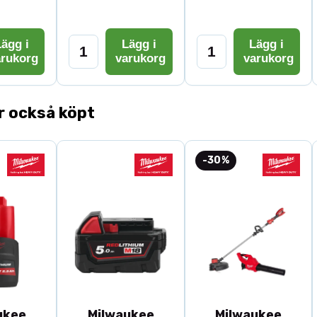
System: 
Typ: Bor
Klingdia
ägg i
Lägg i
Lägg i
Drift: Ba
arukorg
varukorg
varukorg
Användni
Leverans
r också köpt
-30%
ukee
Milwaukee
Milwaukee