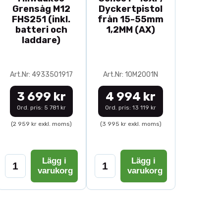
Grensåg M12
Dyckertpistol
FHS251 (inkl.
från 15-55mm
batteri och
1,2MM (AX)
laddare)
Art.Nr: 4933501917
Art.Nr: 10M2001N
3 699 kr
4 994 kr
Ord. pris: 5 781 kr
Ord. pris: 13 119 kr
(2 959 kr exkl. moms)
(3 995 kr exkl. moms)
Lägg i
Lägg i
varukorg
varukorg