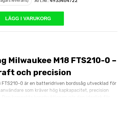
Art.Nr:
4933464722
 dagars leverans)
LÄGG I VARUKORG
g Milwaukee M18 FTS210-0 –
raft och precision
 FTS210-0 är en batteridriven bordssåg utvecklad för
 användare som kräver hög kapkapacitet, precision
et. Den kompakta konstruktionen gör den idealisk för
arbetsplats där mobilitet och prestanda är
 M18-systemet levererar sågen stabil drift utan kabel,
effektiv och smidig arbetsprocess i krävande miljöer.