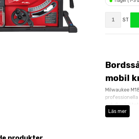
•
I lager (1-3
ST
Bordsså
mobil k
Milwaukee M18
professionella
och flexibilit
Läs mer
arbete på bygg
avgörande.
Med kraft från
de produkter
vilket ger en 