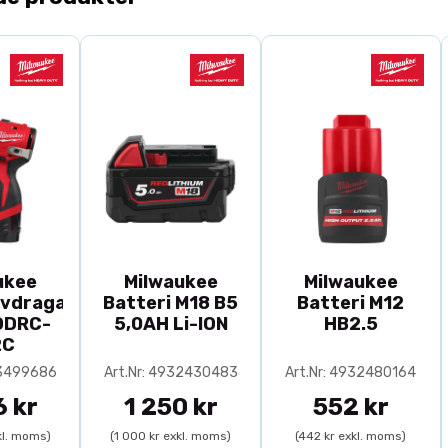
Produktö
Bordssågen är
raka och exakt
konstruktionen
gör den enkel 
Fördelar
Batteridr
ukee
Milwaukee
Milwaukee
210 mm k
uvdragare
Batteri M18 B5
Batteri M12
Kompakt 
DDRC-
5,0AH Li-ION
HB2.5
Stabil ko
2C
Del av M
33499686
Art.Nr: 4932430483
Art.Nr: 4932480164
6 kr
1 250 kr
552 kr
Tekniska 
kl. moms)
(1 000 kr exkl. moms)
(442 kr exkl. moms)