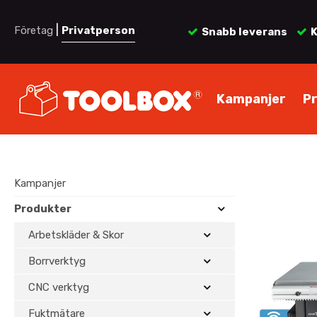
|
Företag
Privatperson
Snabb leverans
K
Kampanjer
P
Kampanjer
Produkter
Arbetskläder & Skor
Borrverktyg
CNC verktyg
Fuktmätare