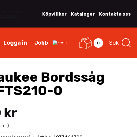
Köpvillkor
Kataloger
Kontakta oss
Logga in
Jobb
Sök
0
aukee Bordssåg
FTS210-0
 kr
moms)