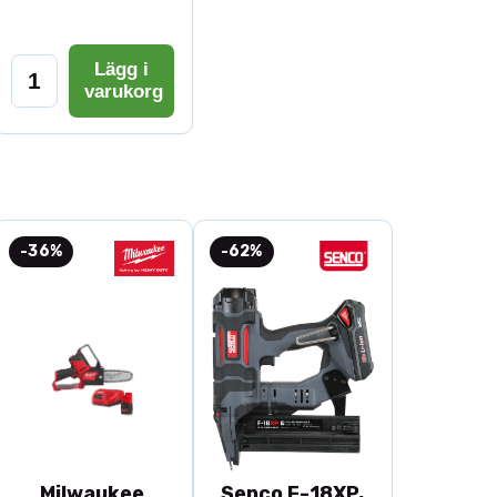
Milwaukee M18
dssåg
meter: 210 mm
Lägg i
tteridriven
varukorg
ngsområde: Kapning i trä och byggmaterial
omfattning: Maskin utan batteri och laddare
-36%
-62%
Milwaukee
Senco F-18XP,