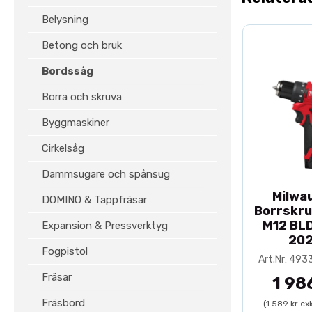
Belysning
Betong och bruk
Bordssåg
Borra och skruva
Byggmaskiner
Cirkelsåg
Dammsugare och spånsug
Milwa
DOMINO & Tappfräsar
Borrskr
M12 BL
Expansion & Pressverktyg
20
Fogpistol
Art.Nr: 49
Fräsar
1 98
Fräsbord
(1 589 kr ex