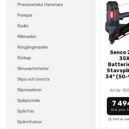
Pneumatiska Hammare
Pumpar
Radio
Rillmaskin
Rörgängmaskin
Senco 2
Rörkap
35
Batteri
Skruvautomater
Stavspik
34° (50
Slipa och borsta
Slipmaskiner
Art.Nr: 1
Spikpistoler
7 49
Ord. pris: 
Spårfräs
(5 995 kr ex
Spännhylsor