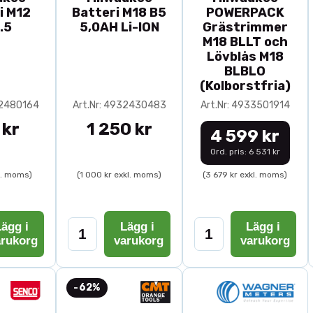
i M12
Batteri M18 B5
POWERPACK
.5
5,0AH Li-ION
Grästrimmer
M18 BLLT och
Lövblås M18
BLBLO
(Kolborstfria)
32480164
Art.Nr: 4932430483
Art.Nr: 4933501914
 kr
1 250 kr
4 599 kr
Ord. pris: 6 531 kr
l. moms)
(1 000 kr exkl. moms)
(3 679 kr exkl. moms)
ägg i
Lägg i
Lägg i
arukorg
varukorg
varukorg
-62%