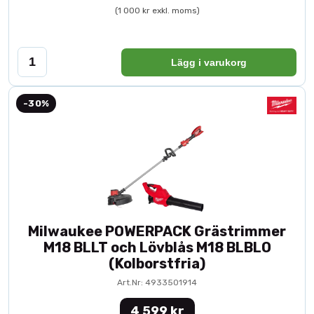
(1 000 kr exkl. moms)
Lägg i varukorg
-30%
Milwaukee POWERPACK Grästrimmer
M18 BLLT och Lövblås M18 BLBLO
(Kolborstfria)
Art.Nr: 4933501914
4 599 kr