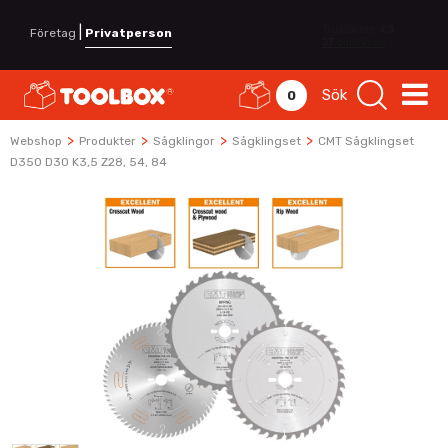
|
Företag
Privatperson
Sök
0
>
>
>
>
Webshop
Produkter
Sågklingor
Sågklingset
CMT Sågklingset
D350 D30 K3,5 Z28, 54, 84