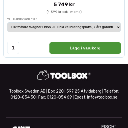
5 749 kr
(4 599 kr exkl. moms)
Välj bland 5 varianter:
Lägg i varukorg
Toolbox Sweden AB | Box 228 | 597 25 Åtvidaberg | Telefon:
0120-854 50
| Fax:
0120-854 69
| Epost:
info@toolbox.se