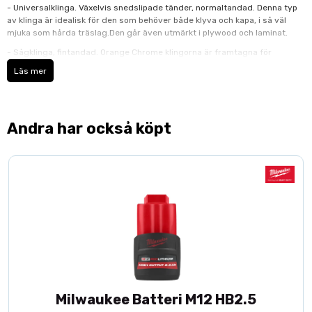
- Universalklinga. Växelvis snedslipade tänder, normaltandad. Denna typ
av klinga är idealisk för den som behöver både klyva och kapa, i så väl
mjuka som hårda träslag.Den går även utmärkt i plywood och laminat.
- Sågklinga, fintandad. Orange Chrome klingorna är framtagna för
professionella användare som kräver hög precision och tillförlitlighet från
Läs mer
sin såg. "Special Chrome Carbide" reducerar mekanisk nötning av tanden.
Dessutom skyddar Chrome behandlingen mot rost och korrosion och
garanterar en längre livslängd av klingan.
Andra har också köpt
Milwaukee Batteri M12 HB2.5