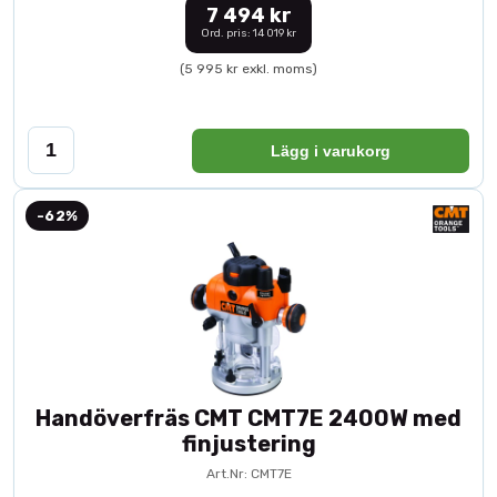
7 494 kr
Ord. pris: 14 019 kr
(5 995 kr exkl. moms)
Lägg i varukorg
-62%
Handöverfräs CMT CMT7E 2400W med
finjustering
Art.Nr: CMT7E