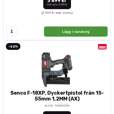
3 699 kr
Ord. pris: 5 781 kr
(2 959 kr exkl. moms)
Lägg i varukorg
-62%
Senco F-18XP, Dyckertpistol från 15-
55mm 1,2MM (AX)
Art.Nr: 10M2001N