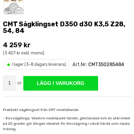
CMT Sågklingset D350 d30 K3,5 Z28,
54, 84
4 259 kr
(3 407 kr exkl. moms)
•
Art.Nr:
CMT350285484
I lager (3-8 dagars leverans)
LÄGG I VARUKORG
ST
Praktiskt sågklingset från CMT innehållande:
- Klyvsågklinga. Växelvis nedslipade tänder, glestandad och en skärvinkel
på 20 grader gör klingan idealisk för klyvsågning i såväl hårda som mjuka
träslag.