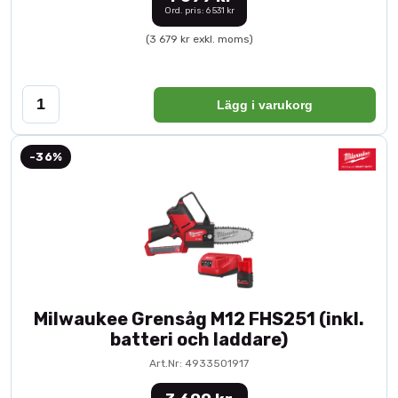
Ord. pris: 6 531 kr
(3 679 kr exkl. moms)
Lägg i varukorg
-36%
Milwaukee Grensåg M12 FHS251 (inkl.
batteri och laddare)
Art.Nr: 4933501917