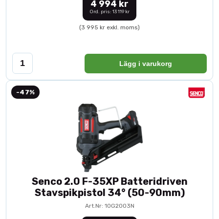
4 994 kr
Ord. pris: 13 119 kr
(3 995 kr exkl. moms)
Lägg i varukorg
-47%
Senco 2.0 F-35XP Batteridriven
Stavspikpistol 34° (50-90mm)
Art.Nr: 10G2003N