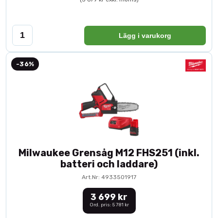
Lägg i varukorg
-36%
Milwaukee Grensåg M12 FHS251 (inkl.
batteri och laddare)
Art.Nr: 4933501917
3 699 kr
Ord. pris: 5 781 kr