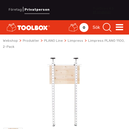
|
Företag
Privatperson
Sök
0
>
>
>
>
Webshop
Produkter
PLANO Line
Limpress
Limpress PLANO 1100,
2-Pack