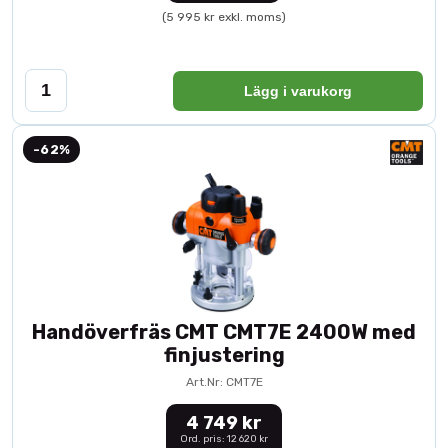
(5 995 kr exkl. moms)
Lägg i varukorg
-62%
Handöverfräs CMT CMT7E 2400W med
finjustering
Art.Nr: CMT7E
4 749 kr
Ord. pris: 12 620 kr