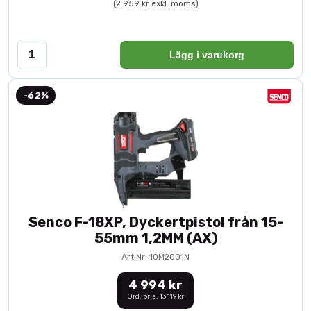
(2 959 kr exkl. moms)
Lägg i varukorg
-62%
Senco F-18XP, Dyckertpistol från 15-
55mm 1,2MM (AX)
Art.Nr: 10M2001N
4 994 kr
Ord. pris: 13 119 kr