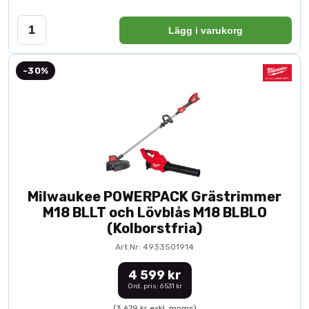
Lägg i varukorg
-30%
Milwaukee POWERPACK Grästrimmer
M18 BLLT och Lövblås M18 BLBLO
(Kolborstfria)
Art.Nr: 4933501914
4 599 kr
Ord. pris: 6 531 kr
(3 679 kr exkl. moms)