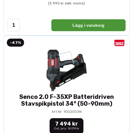
(3 995 kr exkl. moms)
Lägg i varukorg
-47%
Senco 2.0 F-35XP Batteridriven
Stavspikpistol 34° (50-90mm)
Art.Nr: 10G2003N
7 494 kr
Ord. pris: 14 019 kr