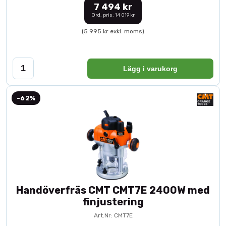
7 494 kr
Ord. pris: 14 019 kr
(5 995 kr exkl. moms)
Lägg i varukorg
-62%
Handöverfräs CMT CMT7E 2400W med
finjustering
Art.Nr: CMT7E