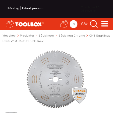
|
Företag
Privatperson
Sök
0
>
>
>
>
Webshop
Produkter
Sågklingor
Sågklinga Chrome
CMT Sågklinga
D250 Z40 D30 CHROME K3,2