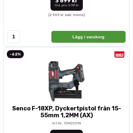
3 699 kr
Ord. pris: 5 781 kr
(2 959 kr exkl. moms)
Lägg i varukorg
-62%
Senco F-18XP, Dyckertpistol från 15-
55mm 1,2MM (AX)
Art.Nr: 10M2001N