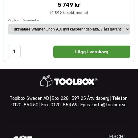
5 749 kr
(4 599 kr exkl. moms)
Välj bland 5 varianter:
Lägg i varukorg
Toolbox Sweden AB | Box 228 | 597 25 Åtvidaberg | Telefon:
0120-854 50
| Fax:
0120-854 69
| Epost:
info@toolbox.se