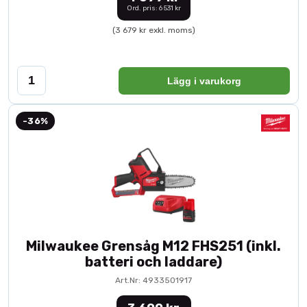
Ord. pris: 6 531 kr
(3 679 kr exkl. moms)
Lägg i varukorg
-36%
Milwaukee Grensåg M12 FHS251 (inkl.
batteri och laddare)
Art.Nr: 4933501917