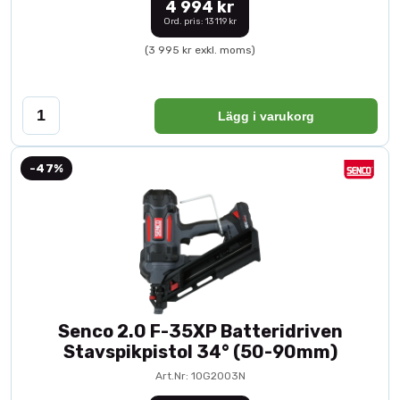
4 994 kr
Ord. pris: 13 119 kr
(3 995 kr exkl. moms)
Lägg i varukorg
-47%
Senco 2.0 F-35XP Batteridriven
Stavspikpistol 34° (50-90mm)
Art.Nr: 10G2003N