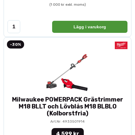
(1 000 kr exkl. moms)
Lägg i varukorg
-30%
Milwaukee POWERPACK Grästrimmer
M18 BLLT och Lövblås M18 BLBLO
(Kolborstfria)
Art.Nr: 4933501914
4 599 kr