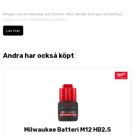
Klingan har en diameter på 250mm, 40st tänder som ger ett snitt på
3,2mm och ett centrumhål på 30mm.
Läs mer
Växelvis snedslipade tänder med en skärvinkel på 15 grader gör den
idylisk till att framför allt klyva men även kapa och justersåga mjuka och
hårda träslag samt plywood och melamine material.
Andra har också köpt
Passar de allra flesta bords/klyv och kapsågarna såsom Bosch, Makita,
Dewalt, Ryobi, Metabo, Festool etc...
Milwaukee Batteri M12 HB2.5