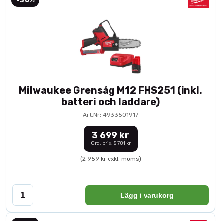
-36%
Milwaukee Grensåg M12 FHS251 (inkl.
batteri och laddare)
Art.Nr: 4933501917
3 699 kr
Ord. pris: 5 781 kr
(2 959 kr exkl. moms)
Lägg i varukorg