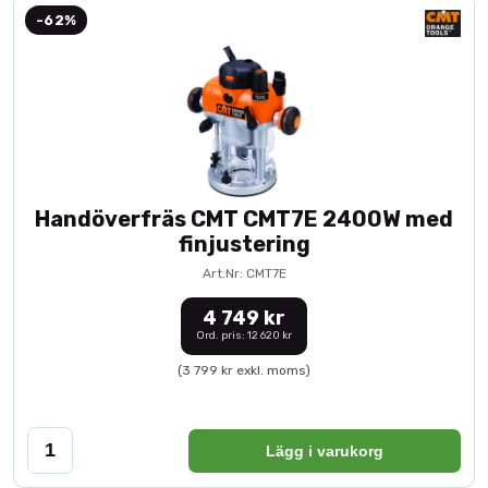
-62%
Handöverfräs CMT CMT7E 2400W med
finjustering
Art.Nr: CMT7E
4 749 kr
Ord. pris: 12 620 kr
(3 799 kr exkl. moms)
Lägg i varukorg