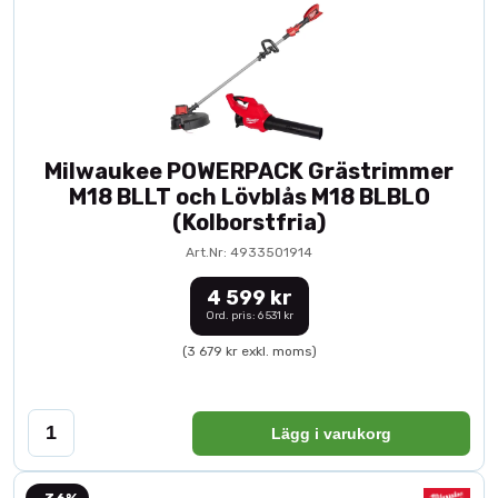
Milwaukee POWERPACK Grästrimmer
M18 BLLT och Lövblås M18 BLBLO
(Kolborstfria)
Art.Nr: 4933501914
4 599 kr
Ord. pris: 6 531 kr
(3 679 kr exkl. moms)
Lägg i varukorg