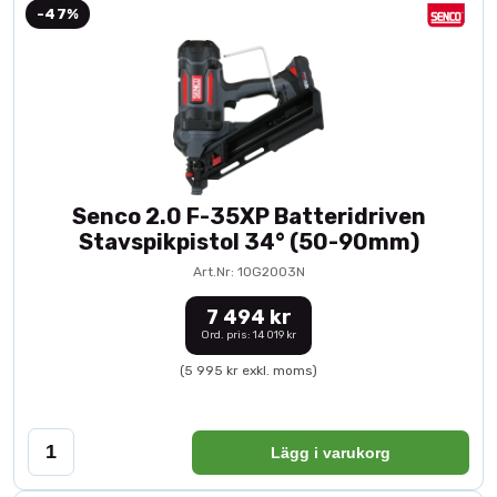
-47%
Senco 2.0 F-35XP Batteridriven
Stavspikpistol 34° (50-90mm)
Art.Nr: 10G2003N
7 494 kr
Ord. pris: 14 019 kr
(5 995 kr exkl. moms)
Lägg i varukorg