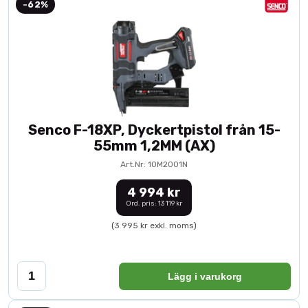
-62%
Senco F-18XP, Dyckertpistol från 15-
55mm 1,2MM (AX)
Art.Nr: 10M2001N
4 994 kr
Ord. pris: 13 119 kr
(3 995 kr exkl. moms)
Lägg i varukorg