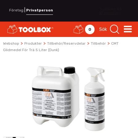
|
Företag
Privatperson
Sök
0
>
>
>
>
Webshop
Produkter
Tillbehör/Reservdelar
Tillbehör
CMT
Glidmedel För Trä 5 Liter (dunk)