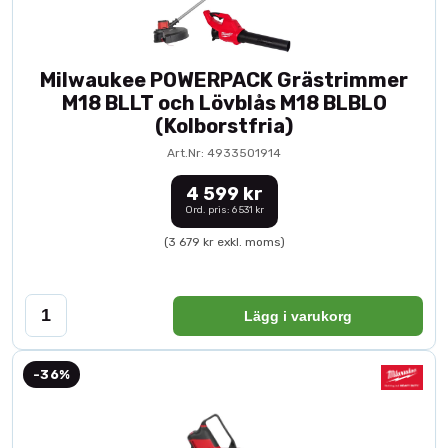
Milwaukee POWERPACK Grästrimmer
M18 BLLT och Lövblås M18 BLBLO
(Kolborstfria)
Art.Nr: 4933501914
4 599 kr
Ord. pris: 6 531 kr
(3 679 kr exkl. moms)
Lägg i varukorg
-36%