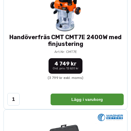
Handöverfräs CMT CMT7E 2400W med
finjustering
Art.Nr: CMT7E
4 749 kr
Ord. pris: 12 620 kr
(3 799 kr exkl. moms)
Lägg i varukorg