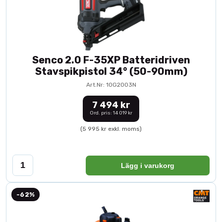
Senco 2.0 F-35XP Batteridriven
Stavspikpistol 34° (50-90mm)
Art.Nr: 10G2003N
7 494 kr
Ord. pris: 14 019 kr
(5 995 kr exkl. moms)
Lägg i varukorg
-62%