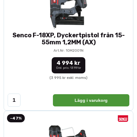
Senco F-18XP, Dyckertpistol från 15-
55mm 1,2MM (AX)
Art.Nr: 10M2001N
4 994 kr
Ord. pris: 13 119 kr
(3 995 kr exkl. moms)
Lägg i varukorg
-47%