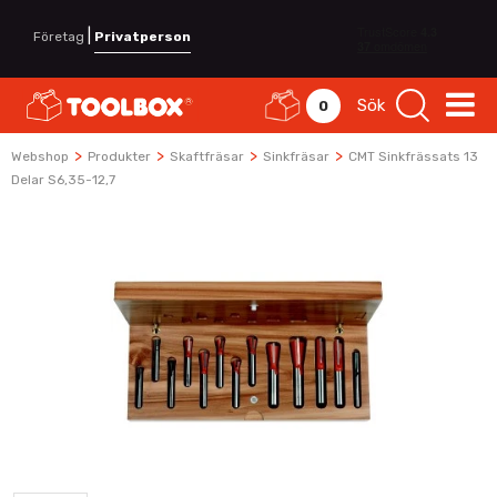
|
Företag
Privatperson
Sök
0
>
>
>
>
Webshop
Produkter
Skaftfräsar
Sinkfräsar
CMT Sinkfrässats 13
Delar S6,35-12,7