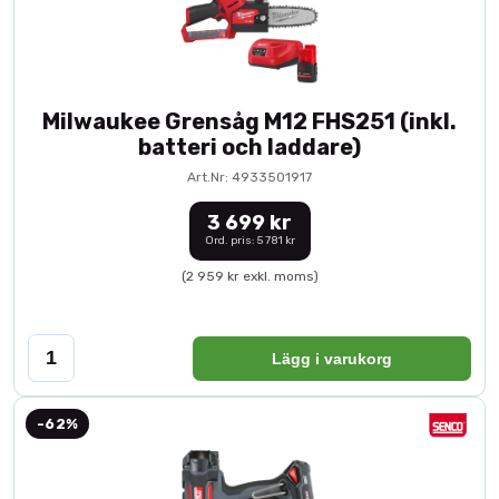
Milwaukee Grensåg M12 FHS251 (inkl.
batteri och laddare)
Art.Nr: 4933501917
3 699 kr
Ord. pris: 5 781 kr
(2 959 kr exkl. moms)
Lägg i varukorg
-62%