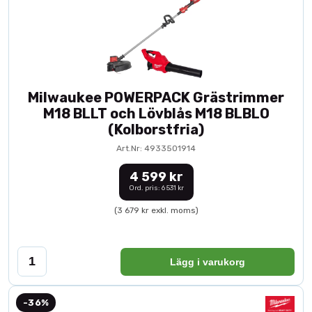
Milwaukee POWERPACK Grästrimmer
M18 BLLT och Lövblås M18 BLBLO
(Kolborstfria)
Art.Nr: 4933501914
4 599 kr
Ord. pris: 6 531 kr
(3 679 kr exkl. moms)
Lägg i varukorg
-36%