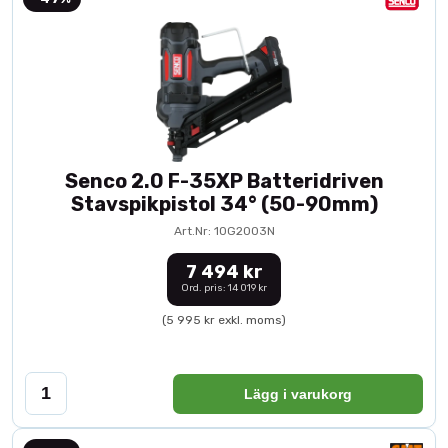
Senco 2.0 F-35XP Batteridriven
Stavspikpistol 34° (50-90mm)
Art.Nr: 10G2003N
7 494 kr
Ord. pris: 14 019 kr
(5 995 kr exkl. moms)
Lägg i varukorg