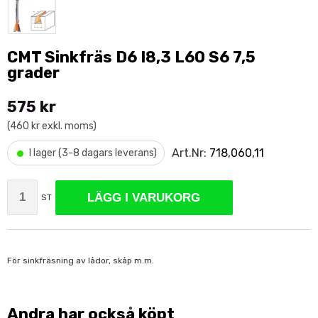
CMT Sinkfräs D6 I8,3 L60 S6 7,5
grader
575 kr
(460 kr exkl. moms)
•
Art.Nr:
718,060,11
I lager (3-8 dagars leverans)
LÄGG I VARUKORG
ST
För sinkfräsning av lådor, skåp m.m.
Andra har också köpt