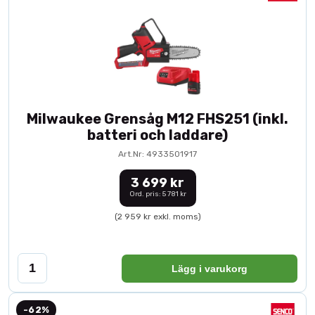
Milwaukee Grensåg M12 FHS251 (inkl.
batteri och laddare)
Art.Nr: 4933501917
3 699 kr
Ord. pris: 5 781 kr
(2 959 kr exkl. moms)
Lägg i varukorg
-62%