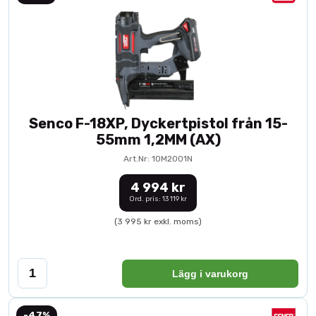
Senco F-18XP, Dyckertpistol från 15-
55mm 1,2MM (AX)
Art.Nr: 10M2001N
4 994 kr
Ord. pris: 13 119 kr
(3 995 kr exkl. moms)
Lägg i varukorg
-47%