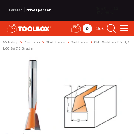
|
Företag
Privatperson
Sök
0
>
>
>
>
Webshop
Produkter
Skaftfräsar
Sinkfräsar
CMT Sinkfräs D6 I8,3
L60 S6 7,5 Grader