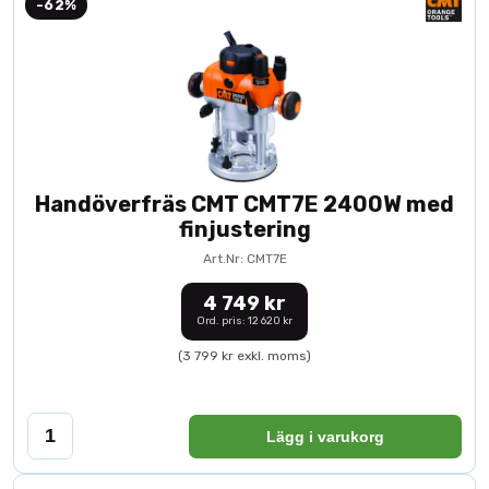
-62%
Handöverfräs CMT CMT7E 2400W med
finjustering
Art.Nr: CMT7E
4 749 kr
Ord. pris: 12 620 kr
(3 799 kr exkl. moms)
Lägg i varukorg