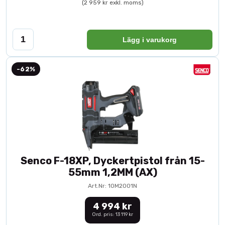
(2 959 kr exkl. moms)
Lägg i varukorg
-62%
Senco F-18XP, Dyckertpistol från 15-
55mm 1,2MM (AX)
Art.Nr: 10M2001N
4 994 kr
Ord. pris: 13 119 kr