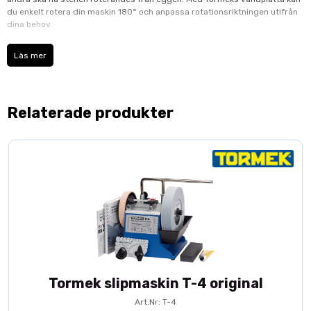
du enkelt rotera din maskin 180° och anpassa rotationsriktningen utifrån
dina behov.
Vändplattan gör det också enkelt att skifta mellan slipning och bryning.
Läs mer
Bryna alltid med läderbrynskivan roterandes från eggen, annars finns
risken att verktyget skär in i lädret.
Stor vikt har lagts på att göra RB-180 så tunn som möjligt för att inte höja
Relaterade produkter
maski­nen och förändra slipställningen. Du roterar enkelt utan tunga lyft
eller vattenspill. Vänd­plattan vilar på gummifötter som tar upp ev.
vibrationer och gör att den står stadigt på bordet under slipning.
RB-180 passar
Tormek T-8
, Tormek T-7,
Tormek T-4
, T-3, modell 2000 och
1200, plus SA-250 och N-1500.
Tormek slipmaskin T-4 original
Art.Nr: T-4