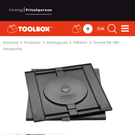
|
Företag
Privatperson
Sök
0
>
>
>
>
Webshop
Produkter
Verktygsslip
Tillbehör
Tormek RB-180
Vändplatta