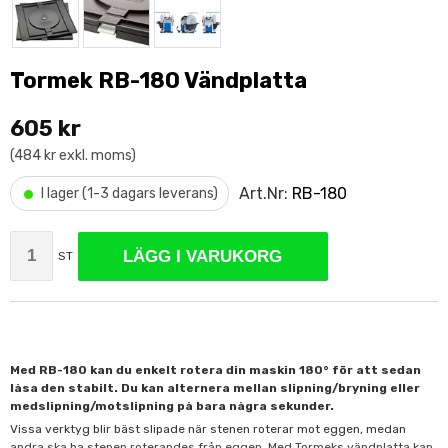
Tormek RB-180 Vändplatta
605 kr
(484 kr exkl. moms)
•
Art.Nr:
RB-180
I lager (1-3 dagars leverans)
LÄGG I VARUKORG
ST
Med RB-180 kan du enkelt rotera din maskin 180° för att sedan
låsa den stabilt. Du kan alternera mellan slipning/bryning eller
medslipning/motslipning på bara några sekunder.
Vissa verktyg blir bäst slipade när stenen roterar mot eggen, medan
andra ska ha stenen roterandes från eggen. Med Tormeks vändplatta kan