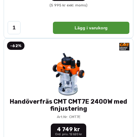
(5 995 kr exkl. moms)
Lägg i varukorg
-62%
Handöverfräs CMT CMT7E 2400W med
finjustering
Art.Nr: CMT7E
4 749 kr
Ord. pris: 12 620 kr