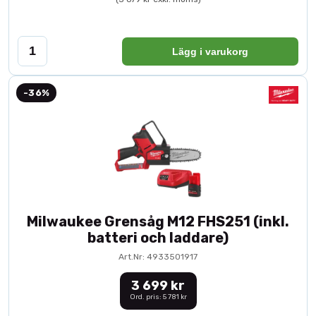
Lägg i varukorg
-36%
Milwaukee Grensåg M12 FHS251 (inkl.
batteri och laddare)
Art.Nr: 4933501917
3 699 kr
Ord. pris: 5 781 kr