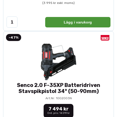
(3 995 kr exkl. moms)
Lägg i varukorg
-47%
Senco 2.0 F-35XP Batteridriven
Stavspikpistol 34° (50-90mm)
Art.Nr: 10G2003N
7 494 kr
Ord. pris: 14 019 kr