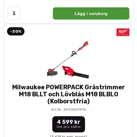
Lägg i varukorg
-30%
Milwaukee POWERPACK Grästrimmer
M18 BLLT och Lövblås M18 BLBLO
(Kolborstfria)
Art.Nr: 4933501914
4 599 kr
Ord. pris: 6 531 kr
(3 679 kr exkl. moms)