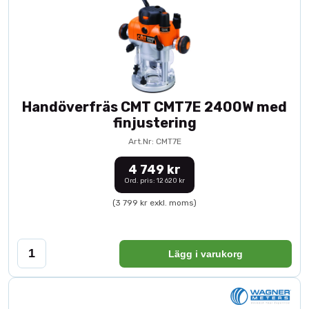
Handöverfräs CMT CMT7E 2400W med
finjustering
Art.Nr: CMT7E
4 749 kr
Ord. pris: 12 620 kr
(3 799 kr exkl. moms)
Lägg i varukorg