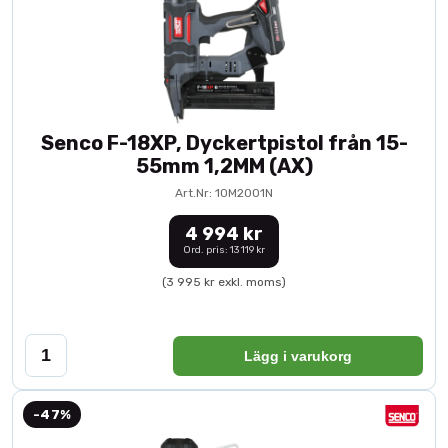
Senco F-18XP, Dyckertpistol från 15-
55mm 1,2MM (AX)
Art.Nr: 10M2001N
4 994 kr
Ord. pris: 13 119 kr
(3 995 kr exkl. moms)
Lägg i varukorg
-47%