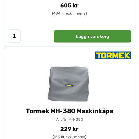
605 kr
Tormek T-4 levereras med stenjusteraren SP-650, vinkelmätaren WM-
(484 kr exkl. moms)
200, PA-70 brynpasta och Tormeks handbok i slipning.
Komplettera T-4 med ditt val av jiggar beroende på de verktyg som du
ska slipa. Kolla in Jiggpaketet HTK-806 för Hus och Hem som innehåller
allt du behöver för att slipa dina handverktyg.
Lägg i varukorg
Tormek MH-380 Maskinkåpa
Art.Nr: MH-380
229 kr
(183 kr exkl. moms)