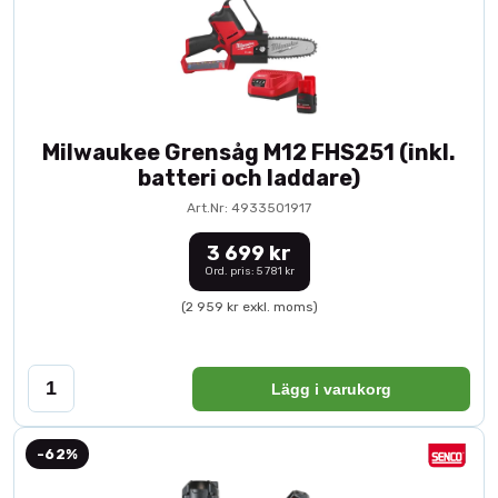
Milwaukee Grensåg M12 FHS251 (inkl.
batteri och laddare)
Art.Nr: 4933501917
3 699 kr
Ord. pris: 5 781 kr
(2 959 kr exkl. moms)
Lägg i varukorg
-62%