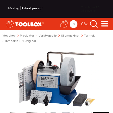
|
Företag
Privatperson
Sök
0
>
>
>
>
Webshop
Produkter
Verktygsslip
Slipmaskiner
Tormek
Slipmaskin T-4 Original