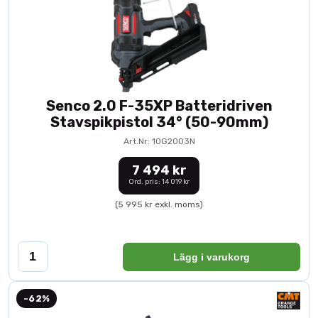
Senco 2.0 F-35XP Batteridriven
Stavspikpistol 34° (50-90mm)
Art.Nr: 10G2003N
7 494 kr
Ord. pris: 14 019 kr
(5 995 kr exkl. moms)
Lägg i varukorg
-62%