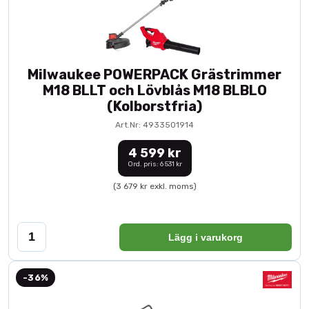
Milwaukee POWERPACK Grästrimmer
M18 BLLT och Lövblås M18 BLBLO
(Kolborstfria)
Art.Nr: 4933501914
4 599 kr
Ord. pris: 6 531 kr
(3 679 kr exkl. moms)
Lägg i varukorg
-36%