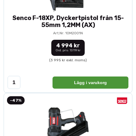
Senco F-18XP, Dyckertpistol från 15-
55mm 1,2MM (AX)
Art.Nr: 10M2001N
4 994 kr
Ord. pris: 13 119 kr
(3 995 kr exkl. moms)
Lägg i varukorg
-47%