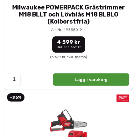
Milwaukee POWERPACK Grästrimmer
M18 BLLT och Lövblås M18 BLBLO
(Kolborstfria)
Art.Nr: 4933501914
4 599 kr
Ord. pris: 6 531 kr
(3 679 kr exkl. moms)
Lägg i varukorg
-36%