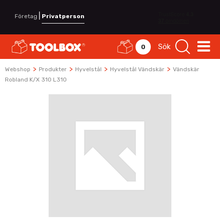
|
Företag
Privatperson
Sök
0
>
>
>
>
Webshop
Produkter
Hyvelstål
Hyvelstål Vändskär
Vändskär
Robland K/x 310 L310