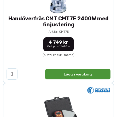
Handöverfräs CMT CMT7E 2400W med
finjustering
Art.Nr: CMT7E
4 749 kr
Ord. pris: 12 620 kr
(3 799 kr exkl. moms)
Lägg i varukorg