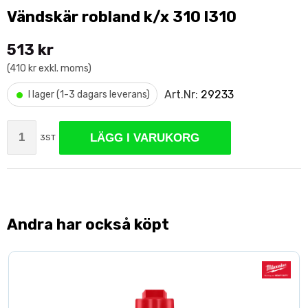
Vändskär robland k/x 310 l310
513 kr
(410 kr exkl. moms)
•
Art.Nr:
29233
I lager (1-3 dagars leverans)
LÄGG I VARUKORG
3ST
Andra har också köpt