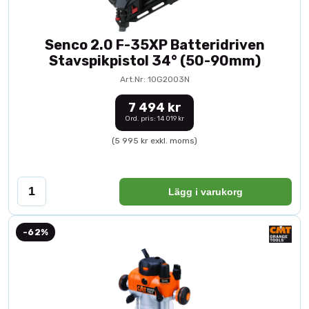
Senco 2.0 F-35XP Batteridriven
Stavspikpistol 34° (50-90mm)
Art.Nr: 10G2003N
7 494 kr
Ord. pris: 14 019 kr
(5 995 kr exkl. moms)
Lägg i varukorg
-62%