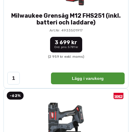
Milwaukee Grensåg M12 FHS251 (inkl.
batteri och laddare)
Art.Nr: 4933501917
3 699 kr
Ord. pris: 5 781 kr
(2 959 kr exkl. moms)
Lägg i varukorg
-62%